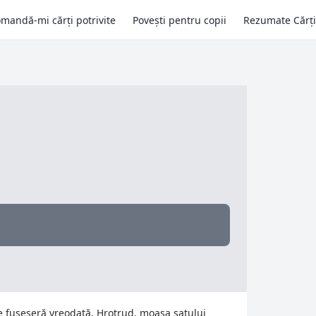
mandă-mi cărți potrivite
Povești pentru copii
Rezumate Cărți
e fuseseră vreodată. Hrotrud, moaşa satului