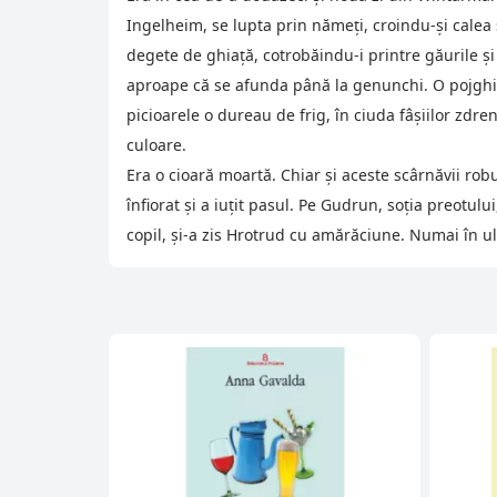
Ingelheim, se lupta prin nămeţi, croindu-şi calea
degete de ghiaţă, cotrobăindu-i printre găurile şi
aproape că se afunda până la genunchi. O pojghiţ
picioarele o dureau de frig, în ciuda fâşiilor zdren
culoare.
Era o cioară moartă. Chiar şi aceste scârnăvii rob
înfiorat şi a iuţit pasul. Pe Gudrun, soţia preot
copil, şi-a zis Hrotrud cu amărăciune. Numai în ul