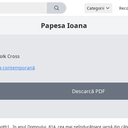
Categorii
Reco
Papesa Ioana
olk Cross
ra contemporană
Descarcă PDF
noth1 , în anul Domnului, 814, cea mai neîndurătoare iarnă din cât