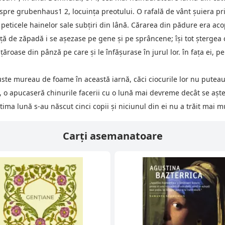
 spre grubenhaus1 2, locuinţa preotului. O rafală de vânt şuiera pr
 peticele hainelor sale subţiri din lână. Cărarea din pădure era ac
ă de zăpadă i se aşezase pe gene şi pe sprâncene; îşi tot ştergea 
ţăroase din pânză pe care şi le înfăşurase în jurul lor. în faţa ei, pe
uste mureau de foame în această iarnă, căci ciocurile lor nu puteau
ului, o apucaseră chinurile facerii cu o lună mai devreme decât se a
tima lună s-au născut cinci copii şi niciunul din ei nu a trăit mai 
Carți asemanatoare