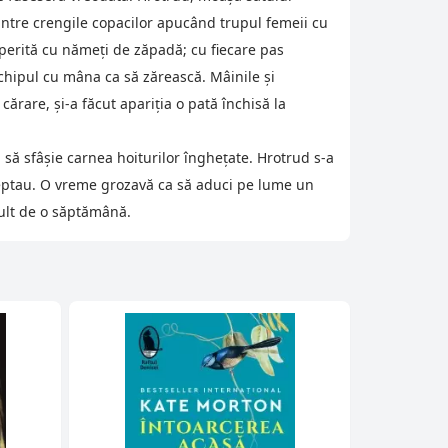
intre crengile copacilor apucând trupul femeii cu
operită cu nămeţi de zăpadă; cu fiecare pas
chipul cu mâna ca să zărească. Mâinile şi
 cărare, şi-a făcut apariţia o pată închisă la
 să sfâşie carnea hoiturilor îngheţate. Hrotrud s-a
şteptau. O vreme grozavă ca să aduci pe lume un
mult de o săptămână.