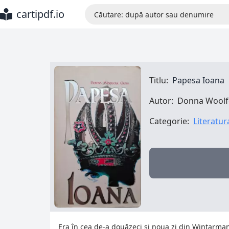
cartipdf.io
Titlu:
Papesa Ioana
Autor:
Donna Woolf
Categorie:
Literatu
Era în cea de-a douăzeci şi noua zi din Wintarma