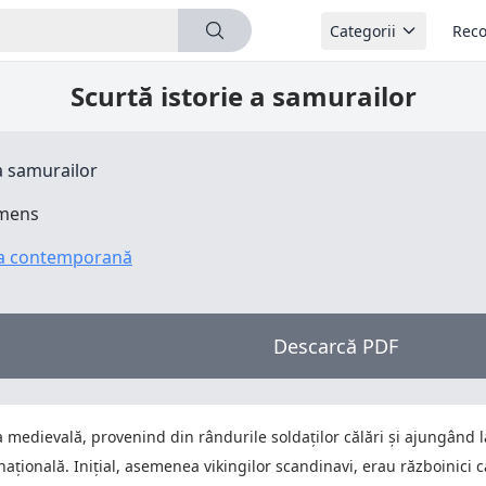
Categorii
Reco
Scurtă istorie a samurailor
 a samurailor
emens
ra contemporană
Descarcă PDF
edievală, provenind din rândurile soldaților călări și ajungând la pu
națională. Inițial, asemenea vikingilor scandinavi, erau războinici c