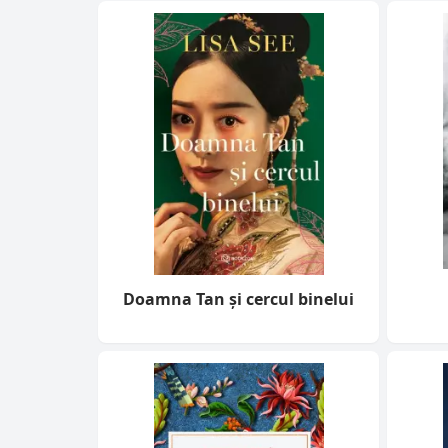
Doamna Tan și cercul binelui