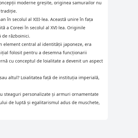
 concepții moderne greșite, originea samurailor nu
tradiție.
 în secolul al XIII-lea. Această unire în fața
ă a Coreei în secolul al XVI-lea. Originile
 de războinici.
n element central al identității japoneze, era
ițial folosit pentru a desemna funcționarii
ernă cu conceptul de loialitate a devenit un aspect
au altul? Loialitatea față de instituția imperială,
tau steaguri personalizate și armuri ornamentate
pului de luptă și egalitarismul adus de muschete,