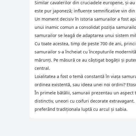
Similar cavalerilor din cruciadele europene, și-au
este pur japoneză; influențe semnificative vin din C
Un moment decisiv în istoria samurailor a fost apă
unui inamic comun a consolidat poziția samurailor. 
samurailor se leagă de adaptarea unui sistem milit
Cu toate acestea, timp de peste 700 de ani, princip
samurailor s-a încheiat cu începuturile modernităț
mărunți. Pe măsură ce au câștigat bogății și puter
central.
Loialitatea a fost o temă constantă în viața samurai
ordinea existentă, sau ideea unei noi ordini? Etosul
În primele bătălii, samuraii prezentau un aspect 
distinctiv, uneori cu coifuri decorate extravagant
preferând tradiționala luptă cu arcul și sabia.