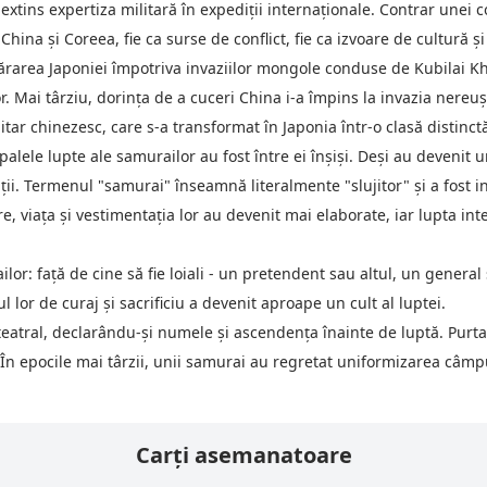
 extins expertiza militară în expediții internaționale. Contrar unei
hina și Coreea, fie ca surse de conflict, fie ca izvoare de cultură și 
rarea Japoniei împotriva invaziilor mongole conduse de Kubilai Khan
Mai târziu, dorința de a cuceri China i-a împins la invazia nereușit
ar chinezesc, care s-a transformat în Japonia într-o clasă distinctă
alele lupte ale samurailor au fost între ei înșiși. Deși au devenit u
ii. Termenul "samurai" înseamnă literalmente "slujitor" și a fost in
e, viața și vestimentația lor au devenit mai elaborate, iar lupta int
lor: față de cine să fie loiali - un pretendent sau altul, un general s
 lor de curaj și sacrificiu a devenit aproape un cult al luptei.
teatral, declarându-și numele și ascendența înainte de luptă. Pur
. În epocile mai târzii, unii samurai au regretat uniformizarea câm
Carți asemanatoare