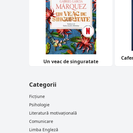
Cafe
Un veac de singuratate
Categorii
Ficțiune
Psihologie
Literatură motivațională
Comunicare
Limba Engleză