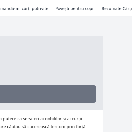
mandă-mi cărți potrivite
Povești pentru copii
Rezumate Cărți
tere ca servitori ai nobililor și ai curții
are căutau să cucerească teritorii prin forță.