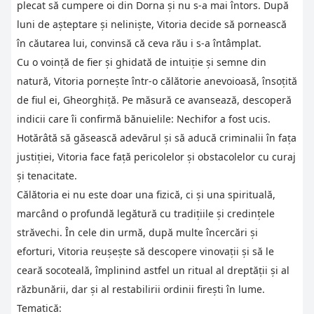
plecat să cumpere oi din Dorna și nu s-a mai întors. După
luni de așteptare și neliniște, Vitoria decide să pornească
în căutarea lui, convinsă că ceva rău i s-a întâmplat.
Cu o voință de fier și ghidată de intuiție și semne din
natură, Vitoria pornește într-o călătorie anevoioasă, însoțită
de fiul ei, Gheorghiță. Pe măsură ce avansează, descoperă
indicii care îi confirmă bănuielile: Nechifor a fost ucis.
Hotărâtă să găsească adevărul și să aducă criminalii în fața
justiției, Vitoria face față pericolelor și obstacolelor cu curaj
și tenacitate.
Călătoria ei nu este doar una fizică, ci și una spirituală,
marcând o profundă legătură cu tradițiile și credințele
străvechi. În cele din urmă, după multe încercări și
eforturi, Vitoria reușește să descopere vinovații și să le
ceară socoteală, împlinind astfel un ritual al dreptății și al
răzbunării, dar și al restabilirii ordinii firești în lume.
Tematică: