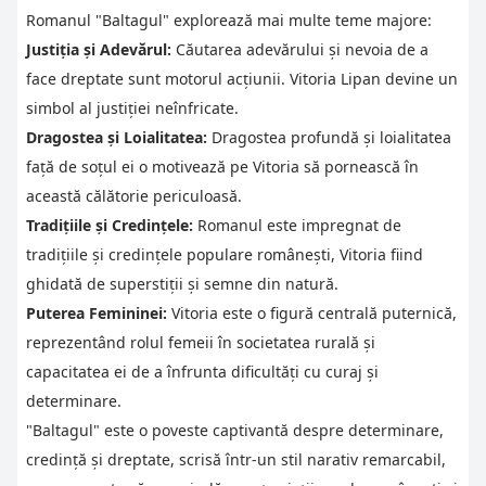
Romanul "Baltagul" explorează mai multe teme majore:
Justiția și Adevărul:
Căutarea adevărului și nevoia de a
face dreptate sunt motorul acțiunii. Vitoria Lipan devine un
simbol al justiției neînfricate.
Dragostea și Loialitatea:
Dragostea profundă și loialitatea
față de soțul ei o motivează pe Vitoria să pornească în
această călătorie periculoasă.
Tradițiile și Credințele:
Romanul este impregnat de
tradițiile și credințele populare românești, Vitoria fiind
ghidată de superstiții și semne din natură.
Puterea Femininei:
Vitoria este o figură centrală puternică,
reprezentând rolul femeii în societatea rurală și
capacitatea ei de a înfrunta dificultăți cu curaj și
determinare.
"Baltagul" este o poveste captivantă despre determinare,
credință și dreptate, scrisă într-un stil narativ remarcabil,