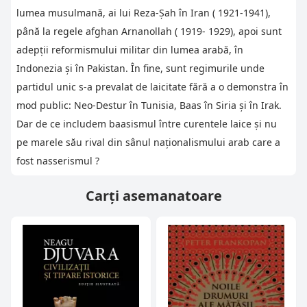
lumea musulmană, ai lui Reza-Şah în Iran ( 1921-1941),
până la regele afghan Arnanollah ( 1919- 1929), apoi sunt
adepţii reformismului militar din lumea arabă, în
Indonezia şi în Pakistan. În fine, sunt regimurile unde
partidul unic s-a prevalat de laicitate fără a o demonstra în
mod public: Neo-Destur în Tunisia, Baas în Siria şi în Irak.
Dar de ce includem baasismul între curentele laice şi nu
pe marele său rival din sânul naţionalismului arab care a
fost nasserismul ?
Carți asemanatoare