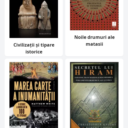
Noile drumuri ale
matasii
Civilizații și tipare
istorice