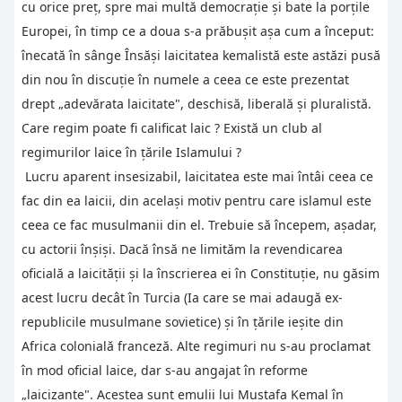
cu orice preţ, spre mai multă democraţie şi bate la porţile
Europei, în timp ce a doua s-a prăbuşit aşa cum a început:
înecată în sânge Însăşi laicitatea kemalistă este astăzi pusă
din nou în discuţie în numele a ceea ce este prezentat
drept „adevărata laicitate", deschisă, liberală şi pluralistă.
Care regim poate fi calificat laic ? Există un club al
regimurilor laice în ţările Islamului ?
Lucru aparent insesizabil, laicitatea este mai întâi ceea ce
fac din ea laicii, din acelaşi motiv pentru care islamul este
ceea ce fac musulmanii din el. Trebuie să începem, aşadar,
cu actorii înşişi. Dacă însă ne limităm la revendicarea
oficială a laicităţii şi la înscrierea ei în Constituţie, nu găsim
acest lucru decât în Turcia (Ia care se mai adaugă ex-
republicile musulmane sovietice) şi în ţările ieşite din
Africa colonială franceză. Alte regimuri nu s-au proclamat
în mod oficial laice, dar s-au angajat în reforme
„laicizante". Acestea sunt emulii lui Mustafa Kemal în