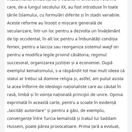
care, de-a lungul secolului XX, au fost introduse în toate
ţările Islamului, cu formulări diferite şi în stadii variabile.
Aceste reforme au însoţit o mişcare generală de
secularizare, într-un loc pentru a dezvolta un învăţământ
de tip occidental, în alt loc pentru a îmbunătăţi condiţia
femeii, pentru a laiciza sau reorganiza sistemul waqf ori
pentru a modifica legile privind căsătoria, regimul
succesoral, organizarea justiţiei şi a economiei. După
exemplul kemalismului, s-a răspândit tot mai mult ideea că
statul ar trebui să domine religia şi, astfel, am putut asista
la acea înflorire de ideologii naţionaliste care au căutat în
rasă, limbă şi în voinţa naţională principii de unire. Opinia
exprimată în această carte, pentru a scoate în evidenţă
„laicităţi autoritare" şi pentru a găsi, de exemplu,
convergenţe între Turcia kemalistă şi Irakul lui Saddam
Hussein, poate părea provocatoare. Prima ţară a evoluat,