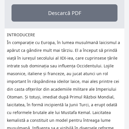
Descarcă PDF
INTRODUCERE
În comparaţie cu Europa, în lumea musulmană laicismul a
apărut ca gândire mult mai târziu. El a început să prindă
viaţă în iureşul secolului al XIX-iea, care cuprinsese ţările
intrate sub dominaţia sau influenţa Occidentului. Lojile
masonice, italiene şi franceze, au jucat atunci un rol
important în răspândirea ideilor laice, mai ales printre cei
din casta ofiţerilor din academiile militare ale Imperiului
Otoman. Şi totuşi, imediat după Primul Război Mondial,
laicitatea, în formă incipientă la Junii Turci, a erupt odată
cu reformele brutale ale lui Mustafa Kemal. Laicitatea
kemalistă a constituit un model pentru întreaga lume
musulmană. Influenţa sa e vizibilă în diversele reforme