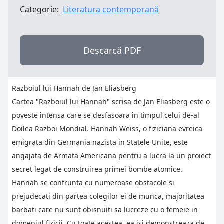
Categorie:
Literatura contemporană
Descarcă PDF
Razboiul lui Hannah de Jan Eliasberg
Cartea "Razboiul lui Hannah" scrisa de Jan Eliasberg este o
poveste intensa care se desfasoara in timpul celui de-al
Doilea Razboi Mondial. Hannah Weiss, o fiziciana evreica
emigrata din Germania nazista in Statele Unite, este
angajata de Armata Americana pentru a lucra la un proiect
secret legat de construirea primei bombe atomice.
Hannah se confrunta cu numeroase obstacole si
prejudecati din partea colegilor ei de munca, majoritatea
barbati care nu sunt obisnuiti sa lucreze cu o femeie in
domeniul fizicii. Cu toate acestea, ea isi demonstreaza de