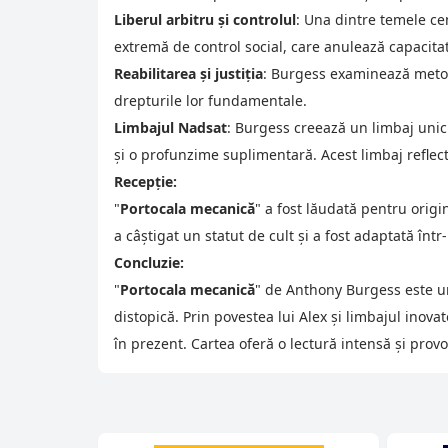
Liberul arbitru și controlul
: Una dintre temele cen
extremă de control social, care anulează capacitat
Reabilitarea și justiția
: Burgess examinează metodel
drepturile lor fundamentale.
Limbajul Nadsat
: Burgess creează un limbaj unic 
și o profunzime suplimentară. Acest limbaj reflectă
Recepție:
"
Portocala mecanică
" a fost lăudată pentru origi
a câștigat un statut de cult și a fost adaptată înt
Concluzie:
"
Portocala mecanică
" de Anthony Burgess este un
distopică. Prin povestea lui Alex și limbajul inov
în prezent. Cartea oferă o lectură intensă și provoc