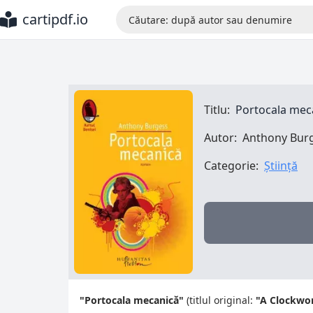
cartipdf.io
Titlu:
Portocala mec
Autor:
Anthony Bur
Categorie:
Știință
"Portocala mecanică"
(titlul original:
"A Clockwo