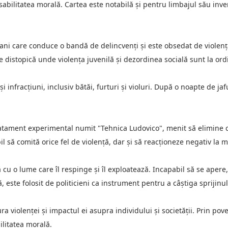
sabilitatea morală. Cartea este notabilă și pentru limbajul său inven
ni care conduce o bandă de delincvenți și este obsedat de violență
 distopică unde violența juvenilă și dezordinea socială sunt la ordi
și infracțiuni, inclusiv bătăi, furturi și violuri. După o noapte de j
tratament experimental numit "Tehnica Ludovico", menit să elimine
l să comită orice fel de violență, dar și să reacționeze negativ la m
 cu o lume care îl respinge și îl exploatează. Incapabil să se apere,
mă, este folosit de politicieni ca instrument pentru a câștiga spriji
 violenței și impactul ei asupra individului și societății. Prin pov
litatea morală.