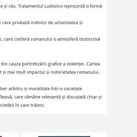
ine și rău. Tratamentul Ludovico reprezintă o formă
 care privează indivizii de umanitatea și
ti, care conferă romanului o atmosferă distinctivă
din cauza portretizării grafice a violenței. Cartea
cat și mai mult impactul și notorietatea romanului.
er arbitru și moralitate într-o societate
lexivă, care rămâne relevantă și discutată chiar și
ietății în care trăiesc.