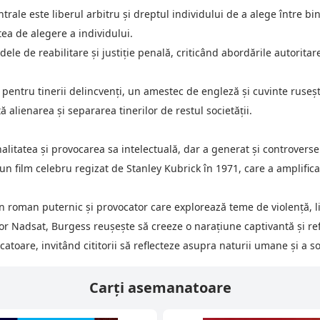
trale este liberul arbitru și dreptul individului de a alege între b
ea de alegere a individului.
e de reabilitare și justiție penală, criticând abordările autoritare
pentru tinerii delincvenți, un amestec de engleză și cuvinte ruseș
 alienarea și separarea tinerilor de restul societății.
nalitatea și provocarea sa intelectuală, dar a generat și controverse 
r-un film celebru regizat de Stanley Kubrick în 1971, care a amplifi
 roman puternic și provocator care explorează teme de violență, lib
ator Nadsat, Burgess reușește să creeze o narațiune captivantă și ref
atoare, invitând cititorii să reflecteze asupra naturii umane și a soc
Carți asemanatoare