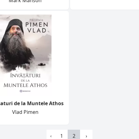
Mark Manson
aturi de la Muntele Athos
Vlad Pimen
1
2
›
‹