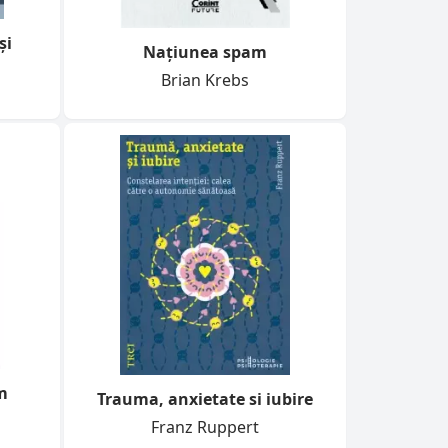
şi
Naţiunea spam
Brian Krebs
m
Trauma, anxietate si iubire
Franz Ruppert