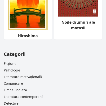
Noile drumuri ale
matasii
Hiroshima
Categorii
Ficțiune
Psihologie
Literatură motivațională
Comunicare
Limba Engleză
Literatura contemporană
Detective