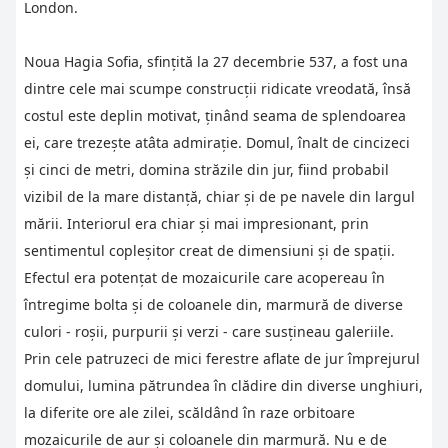
London.
Noua Hagia Sofia, sfinţită la 27 decembrie 537, a fost una
dintre cele mai scumpe construcţii ridicate vreodată, însă
costul este deplin motivat, ţinând seama de splendoarea
ei, care trezeşte atâta admiraţie. Domul, înalt de cincizeci
şi cinci de metri, domina străzile din jur, fiind probabil
vizibil de la mare distanţă, chiar şi de pe navele din largul
mării. Interiorul era chiar şi mai impresionant, prin
sentimentul copleşitor creat de dimensiuni şi de spaţii.
Efectul era potenţat de mozaicurile care acopereau în
întregime bolta şi de coloanele din, marmură de diverse
culori - roşii, purpurii şi verzi - care susţineau galeriile.
Prin cele patruzeci de mici ferestre aflate de jur împrejurul
domului, lumina pătrundea în clădire din diverse unghiuri,
la diferite ore ale zilei, scăldând în raze orbitoare
mozaicurile de aur şi coloanele din marmură. Nu e de