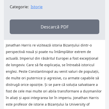
Categorie:
Istorie
Descarcă PDF
Jonathan Harris re vizitează istoria Bizanţului dintr-o
perspectivă nouă şi poate nu întâmplător extrem de
actuală. Imperiul din răsăritul Europei a fost excepţional
de longeviv. Care să fie explicaţia, se întreabă istoricul
englez. Peste Constantinopol au venit valuri de populaţii,
de multe ori puternice şi agresive, cu armate capabile să
distrugă orice opoziţie. Şi se pare că soluţia salvatoare a
fost de cele mai multe ori abila transformare a duşmanilor
în aliaţi şi apoi integrarea lor în imperiu. Jonathan Harris
este profesor de istorie a Bizanţului la University of