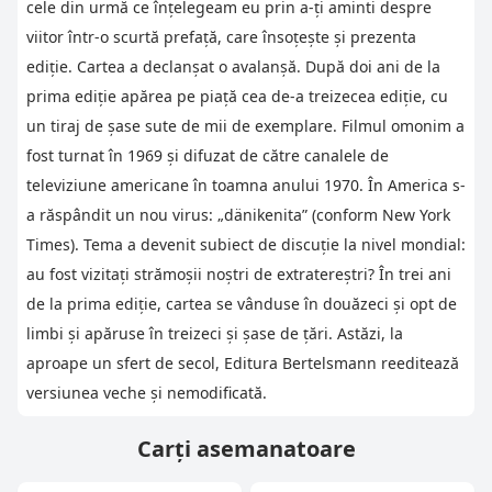
cele din urmă ce înţelegeam eu prin a-ţi aminti despre
viitor într-o scurtă prefaţă, care însoţeşte şi prezenta
ediţie. Cartea a declanşat o avalanşă. După doi ani de la
prima ediţie apărea pe piaţă cea de-a treizecea ediţie, cu
un tiraj de şase sute de mii de exemplare. Filmul omonim a
fost turnat în 1969 şi difuzat de către canalele de
televiziune americane în toamna anului 1970. În America s-
a răspândit un nou virus: „dänikenita” (conform New York
Times). Tema a devenit subiect de discuţie la nivel mondial:
au fost vizitaţi strămoşii noştri de extratereştri? În trei ani
de la prima ediţie, cartea se vânduse în douăzeci şi opt de
limbi şi apăruse în treizeci şi şase de ţări. Astăzi, la
aproape un sfert de secol, Editura Bertelsmann reeditează
versiunea veche şi nemodificată.
Carți asemanatoare