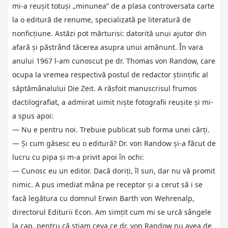
mi-a reuşit totuşi „minunea” de a plasa controversata carte
la o editură de renume, specializată pe literatură de
nonficţiune. Astăzi pot mărturisi: datorită unui ajutor din
afară şi păstrând tăcerea asupra unui amănunt. În vara
anului 1967 l-am cunoscut pe dr. Thomas von Randow, care
ocupa la vremea respectivă postul de redactor ştiinţific al
săptămânalului Die Zeit. A răsfoit manuscrisul frumos
dactilografiat, a admirat uimit nişte fotografii reuşite şi mi-
a spus apoi:
— Nu e pentru noi. Trebuie publicat sub forma unei cărţi.
— Şi cum găsesc eu o editură? Dr. von Randow şi-a făcut de
lucru cu pipa şi m-a privit apoi în ochi:
— Cunosc eu un editor. Dacă doriţi, îl sun, dar nu vă promit
nimic. A pus imediat mâna pe receptor şi a cerut să i se
facă legătura cu domnul Erwin Barth von Wehrenalp,
directorul Editurii Econ. Am simţit cum mi se urcă sângele
la cap, pentru că ştiam ceva ce dr. von Randow nu avea de