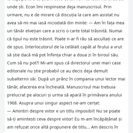
unde şti. Econ îmi respinsese deja manuscrisul. Prin
urmare, nu e de mirare că discuţia la care am asistat nu
avea să-mi mai iasă niciodată din minte: — Am în faţa mea
un tânăr elveţian care a scris o carte total trăsnită. Numai
că tipul nu este trăsnit. Poate n-ar fi rău să ascultaţi ce are
de spus. Interlocutorul de la celălalt capăt al firului a vrut
să ştie dacă mă pot înfiinţa chiar a doua zi în biroul său.
Cum să nu pot?! Mi-am spus că directorul unei mari case
editoriale nu ştie probabil ce au decis deja demult
subalternii săi. După un prânz în compania unui lector mai
tânăr, afacerea era încheiată. Manuscrisul mai trebuia
prelucrat pe alocuri şi urma să apară în primăvara anului
1968. Asupra unui singur aspect ne-am certat:
— Amintiri despre viitor e un titlu imposibil! Nu se poate
să-ţi aminteşti ceva despre viitor! Eu m-am încăpăţânat şi
am refuzat orice altă propunere de titlu... Am descris în