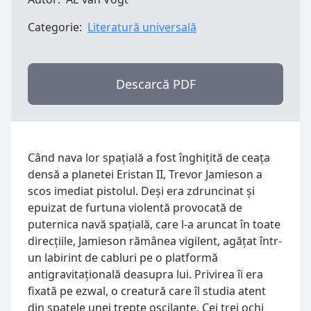
Categorie:
Literatură universală
Descarcă PDF
Când nava lor spațială a fost înghițită de ceața 
densă a planetei Eristan II, Trevor Jamieson a 
scos imediat pistolul. Deși era zdruncinat și 
epuizat de furtuna violentă provocată de 
puternica navă spațială, care l-a aruncat în toate 
direcțiile, Jamieson rămânea vigilent, agățat într-
un labirint de cabluri pe o platformă 
antigravitațională deasupra lui. Privirea îi era 
fixată pe ezwal, o creatură care îl studia atent 
din spatele unei trepte oscilante. Cei trei ochi 