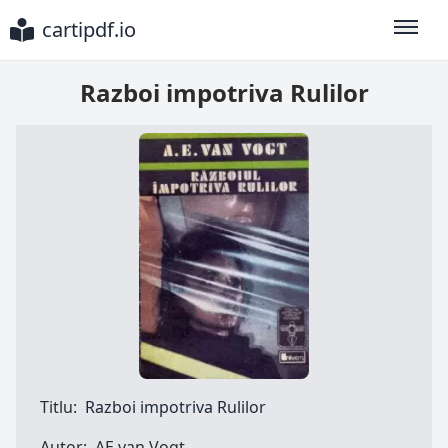
cartipdf.io
Toggle
Razboi impotriva Rulilor
Titlu:
Razboi impotriva Rulilor
Autor:
AE van Vogt