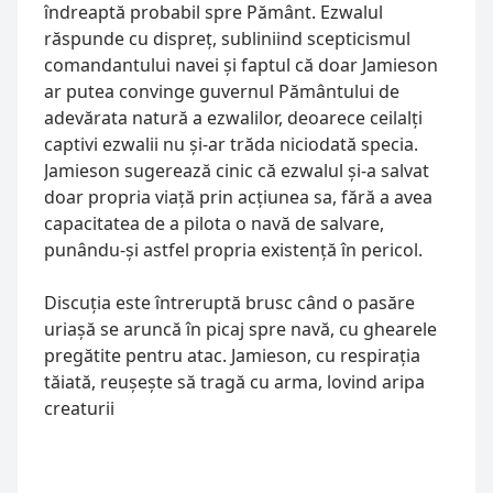
îndreaptă probabil spre Pământ. Ezwalul 
răspunde cu dispreț, subliniind scepticismul 
comandantului navei și faptul că doar Jamieson 
ar putea convinge guvernul Pământului de 
adevărata natură a ezwalilor, deoarece ceilalți 
captivi ezwalii nu și-ar trăda niciodată specia. 
Jamieson sugerează cinic că ezwalul și-a salvat 
doar propria viață prin acțiunea sa, fără a avea 
capacitatea de a pilota o navă de salvare, 
punându-și astfel propria existență în pericol.
Discuția este întreruptă brusc când o pasăre 
uriașă se aruncă în picaj spre navă, cu ghearele 
pregătite pentru atac. Jamieson, cu respirația 
tăiată, reușește să tragă cu arma, lovind aripa 
creaturii