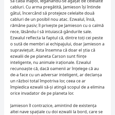
să cadă înapoi, legănându-se agățat de celelalte 
cabluri. Cu arma pregătită, Jamieson își întinde 
gâtul, încercând să protejeze celelalte două 
cabluri de un posibil nou atac. Ezwalul, însă, 
rămâne pasiv; îl privește pe Jamieson cu o calmă 
rece, lăsându-l să intuiască gândurile sale. 
Ezwalul reflecta la faptul că, dintre toți cei peste 
o sută de membri ai echipajului, doar Jamieson a 
supraviețuit. Asta însemna că doar el știa că 
ezwalii de pe planeta Carson sunt ființe 
inteligente, nu animale iraționale. Ezwalul 
recunoaște că, dacă oamenii ar înțelege că au 
de-a face cu un adversar inteligent, ar declanșa 
un război total împotriva lor, ceea ce ar 
împiedica ezwalii să-și atingă scopul de a elimina 
orice invadator de pe planeta lor.
Jamieson îl contrazice, amintind de existența 
altei nave spațiale cu doi ezwalii la bord, care se 