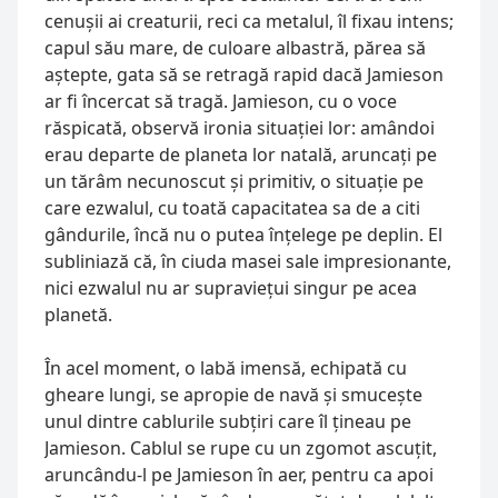
cenușii ai creaturii, reci ca metalul, îl fixau intens; 
capul său mare, de culoare albastră, părea să 
aștepte, gata să se retragă rapid dacă Jamieson 
ar fi încercat să tragă. Jamieson, cu o voce 
răspicată, observă ironia situației lor: amândoi 
erau departe de planeta lor natală, aruncați pe 
un tărâm necunoscut și primitiv, o situație pe 
care ezwalul, cu toată capacitatea sa de a citi 
gândurile, încă nu o putea înțelege pe deplin. El 
subliniază că, în ciuda masei sale impresionante, 
nici ezwalul nu ar supraviețui singur pe acea 
planetă.
În acel moment, o labă imensă, echipată cu 
gheare lungi, se apropie de navă și smucește 
unul dintre cablurile subțiri care îl țineau pe 
Jamieson. Cablul se rupe cu un zgomot ascuțit, 
aruncându-l pe Jamieson în aer, pentru ca apoi 