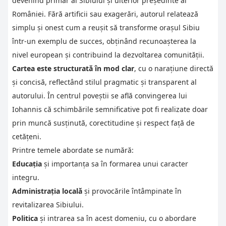
devenind primar al Sibiului și ulterior președinte al
României. Fără artificii sau exagerări, autorul relatează
simplu și onest cum a reușit să transforme orașul Sibiu
într-un exemplu de succes, obținând recunoașterea la
nivel european și contribuind la dezvoltarea comunității.
Cartea este structurată în mod clar
, cu o narațiune directă
și concisă, reflectând stilul pragmatic și transparent al
autorului. În centrul poveștii se află convingerea lui
Iohannis că schimbările semnificative pot fi realizate doar
prin muncă susținută, corectitudine și respect față de
cetățeni.
Printre temele abordate se numără:
Educația
și importanța sa în formarea unui caracter
integru.
Administrația locală
și provocările întâmpinate în
revitalizarea Sibiului.
Politica
și intrarea sa în acest domeniu, cu o abordare