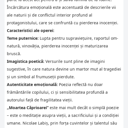
Încărcătura emoțională este accentuată de descrierile vii
ale naturii și de conflictul interior profund al
protagonistului, care se confruntă cu pierderea inocenței.
Caracteristici ale operei:
Teme puternice:
Lupta pentru supraviețuire, raportul om-
natură, vinovăția, pierderea inocenței și maturizarea
bruscă.
Imagistica poetică:
Versurile sunt pline de imagini
sugestive, în care natura devine un martor mut al tragediei
și un simbol al frumuseții pierdute.
Autenticitate emoțională:
Poezia reflectă nu doar
frământările copilului, ci și sensibilitatea profundă a
autorului față de fragilitatea vieții.
„Moartea Căprioarei”
este mai mult decât o simplă poezie
– este o meditație asupra vieții, a sacrificiului și a condiției
umane. Nicolae Labiș, prin forța cuvintelor și talentul său