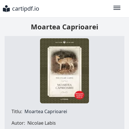
cartipdf.io
Toggle
Moartea Caprioarei
Titlu:
Moartea Caprioarei
Autor:
Nicolae Labis