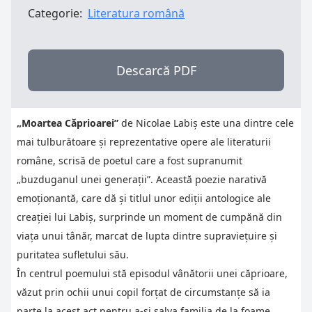
Categorie:
Literatura română
Descarcă PDF
„Moartea Căprioarei”
de Nicolae Labiș este una dintre cele
mai tulburătoare și reprezentative opere ale literaturii
române, scrisă de poetul care a fost supranumit
„buzduganul unei generații”. Această poezie narativă
emoționantă, care dă și titlul unor ediții antologice ale
creației lui Labiș, surprinde un moment de cumpănă din
viața unui tânăr, marcat de lupta dintre supraviețuire și
puritatea sufletului său.
În centrul poemului stă episodul vânătorii unei căprioare,
văzut prin ochii unui copil forțat de circumstanțe să ia
parte la acest act pentru a-și salva familia de la foame.