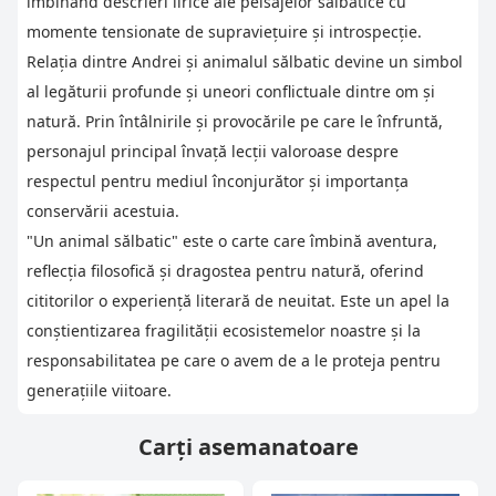
îmbinând descrieri lirice ale peisajelor sălbatice cu
momente tensionate de supraviețuire și introspecție.
Relația dintre Andrei și animalul sălbatic devine un simbol
al legăturii profunde și uneori conflictuale dintre om și
natură. Prin întâlnirile și provocările pe care le înfruntă,
personajul principal învață lecții valoroase despre
respectul pentru mediul înconjurător și importanța
conservării acestuia.
"Un animal sălbatic" este o carte care îmbină aventura,
reflecția filosofică și dragostea pentru natură, oferind
cititorilor o experiență literară de neuitat. Este un apel la
conștientizarea fragilității ecosistemelor noastre și la
responsabilitatea pe care o avem de a le proteja pentru
generațiile viitoare.
Carți asemanatoare