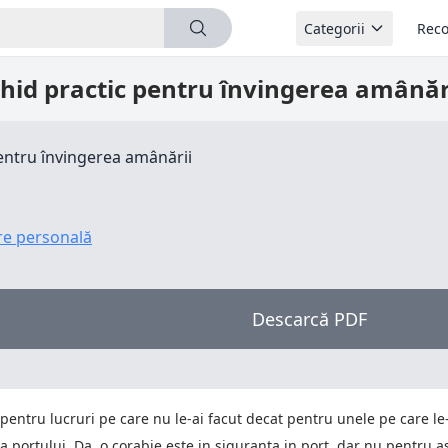
Categorii
Reco
hid practic pentru învingerea amânăr
entru învingerea amânării
re personală
Descarcă PDF
pentru lucruri pe care nu le-ai facut decat pentru unele pe care le
 portului. Da, o corabie este in siguranta in port, dar nu pentru as