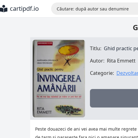
cartipdf.io
G
Titlu:
Ghid practic p
Autor:
Rita Emmett
Categorie:
Dezvolta
Peste douazeci de ani vei avea mai multe regrete 
de tarm si paraseste fara nici o amanare siguranta