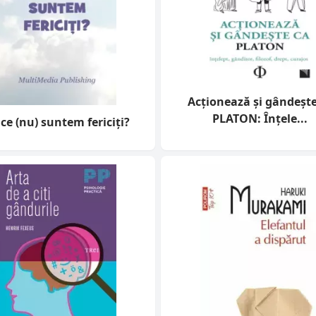
Acţionează şi gândeşte
PLATON: Înţele...
ce (nu) suntem fericiți?