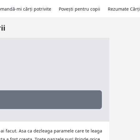
mandă-mi cărți potrivite
Povești pentru copii
Rezumate Cărți
ii
-ai facut. Asa ca dezleaga paramele care te leaga
ta a fost creata. Toate panzele sus! Prinde orice