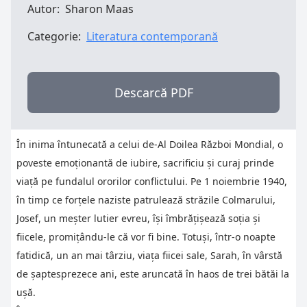
Autor:
Sharon Maas
Categorie:
Literatura contemporană
Descarcă PDF
În inima întunecată a celui de-Al Doilea Război Mondial, o
poveste emoționantă de iubire, sacrificiu și curaj prinde
viață pe fundalul ororilor conflictului. Pe 1 noiembrie 1940,
în timp ce forțele naziste patrulează străzile Colmarului,
Josef, un meșter lutier evreu, își îmbrățișează soția și
fiicele, promițându-le că vor fi bine. Totuși, într-o noapte
fatidică, un an mai târziu, viața fiicei sale, Sarah, în vârstă
de șaptesprezece ani, este aruncată în haos de trei bătăi la
ușă.