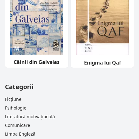
Câinii din Galveias
Enigma lui Qaf
Categorii
Ficțiune
Psihologie
Literatură motivațională
Comunicare
Limba Engleză