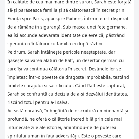
În calitate de cea mai mare dintre surori, Sarah este forțată
să-și părăsească familia și să călătorească în secret prin
Franța spre Paris, apoi spre Poitiers, într-un efort disperat
de a rămâne în siguranță. Sub masca unei fete germane,
ea își ascunde adevărata identitate de evreică, păstrând
speranța reîntâlnirii cu familia ei după război.
Pe drum, Sarah întâlnește pericole neașteptate, dar
găsește salvarea alături de Ralf, un dezertor german cu
care își va continua călătoria în secret. Destinele lor se
împletesc într-o poveste de dragoste improbabilă, testând
limitele curajului și sacrificiului. Când Ralf este capturat,
Sarah se confruntă cu decizia de a-și dezvălui identitatea,
riscând totul pentru a-l salva.
Această narativă, îmbogățită de o scriitură emoționantă și
profundă, ne oferă o călătorie incredibilă prin cele mai
întunecate zile ale istoriei, amintindu-ne de puterea
spiritului uman în fața adversității. Este o poveste care