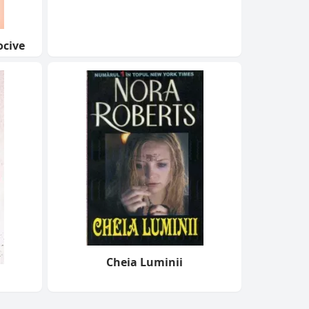
ocive
Cheia Luminii