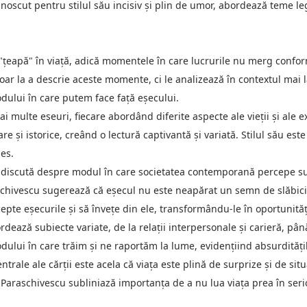
cut pentru stilul său incisiv și plin de umor, abordează teme legat
țeapă" în viață, adică momentele în care lucrurile nu merg conform 
oar la a descrie aceste momente, ci le analizează în contextul mai l
dului în care putem face față eșecului.
i multe eseuri, fiecare abordând diferite aspecte ale vieții și al
are și istorice, creând o lectură captivantă și variată. Stilul său est
les.
discută despre modul în care societatea contemporană percepe su
schivescu sugerează că eșecul nu este neapărat un semn de slăbiciu
i accepte eșecurile și să învețe din ele, transformându-le în oportunit
ează subiecte variate, de la relații interpersonale și carieră, până l
odului în care trăim și ne raportăm la lume, evidențiind absurditățile
rale ale cărții este acela că viața este plină de surprize și de situa
Paraschivescu subliniază importanța de a nu lua viața prea în seri