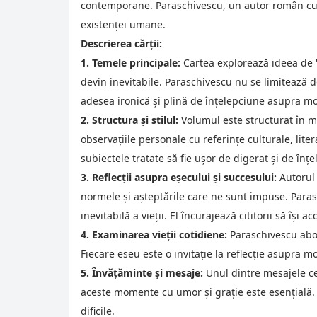
contemporane. Paraschivescu, un autor român cunos
existenței umane.
Descrierea cărții:
1. Temele principale:
Cartea explorează ideea de "
devin inevitabile. Paraschivescu nu se limitează d
adesea ironică și plină de înțelepciune asupra mo
2. Structura și stilul:
Volumul este structurat în ma
observațiile personale cu referințe culturale, liter
subiectele tratate să fie ușor de digerat și de înțe
3. Reflecții asupra eșecului și succesului:
Autorul 
normele și așteptările care ne sunt impuse. Para
inevitabilă a vieții. El încurajează cititorii să îș
4. Examinarea vieții cotidiene:
Paraschivescu abord
Fiecare eseu este o invitație la reflecție asupra m
5. Învățăminte și mesaje:
Unul dintre mesajele cent
aceste momente cu umor și grație este esențială. 
dificile.