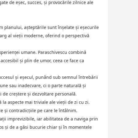
e de eșec, succes, și provocările zilnice ale
planului, așteptările sunt înșelate și eșecurile
arg al vieții moderne, oferind o perspectivă
e experienței umane. Paraschivescu combină
e accesibil și plin de umor, ceea ce face ca
ccesul și eșecul, punând sub semnul întrebării
ne sau inadecvare, ci o parte naturală și
ăți de creștere și dezvoltare personală.
a aspecte mai triviale ale vieții de zi cu zi.
 și contradicțiile pe care le întâlnim.
ții imprevizibile, iar abilitatea de a naviga prin
os și de a găsi bucurie chiar și în momentele