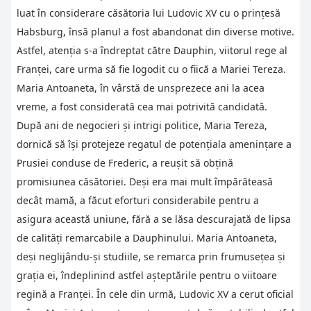
luat în considerare căsătoria lui Ludovic XV cu o prințesă
Habsburg, însă planul a fost abandonat din diverse motive.
Astfel, atenția s-a îndreptat către Dauphin, viitorul rege al
Franței, care urma să fie logodit cu o fiică a Mariei Tereza.
Maria Antoaneta, în vârstă de unsprezece ani la acea
vreme, a fost considerată cea mai potrivită candidată.
După ani de negocieri și intrigi politice, Maria Tereza,
dornică să își protejeze regatul de potențiala amenințare a
Prusiei conduse de Frederic, a reușit să obțină
promisiunea căsătoriei. Deși era mai mult împărăteasă
decât mamă, a făcut eforturi considerabile pentru a
asigura această uniune, fără a se lăsa descurajată de lipsa
de calități remarcabile a Dauphinului. Maria Antoaneta,
deși neglijându-și studiile, se remarca prin frumusețea și
grația ei, îndeplinind astfel așteptările pentru o viitoare
regină a Franței. În cele din urmă, Ludovic XV a cerut oficial