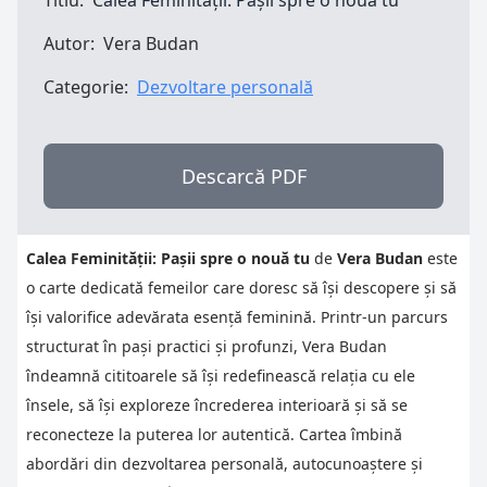
Titlu:
Calea Feminității: Pașii spre o nouă tu
Autor:
Vera Budan
Categorie:
Dezvoltare personală
Descarcă PDF
Calea Feminității: Pașii spre o nouă tu
de
Vera Budan
este
o carte dedicată femeilor care doresc să își descopere și să
își valorifice adevărata esență feminină. Printr-un parcurs
structurat în pași practici și profunzi, Vera Budan
îndeamnă cititoarele să își redefinească relația cu ele
însele, să își exploreze încrederea interioară și să se
reconecteze la puterea lor autentică. Cartea îmbină
abordări din dezvoltarea personală, autocunoaștere și