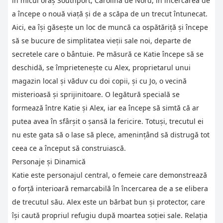
în micul oraș Southport, Carolina de Nord, în încercarea de
a începe o nouă viață și de a scăpa de un trecut întunecat.
Aici, ea își găsește un loc de muncă ca ospătăriță și începe
să se bucure de simplitatea vieții sale noi, departe de
secretele care o bântuie. Pe măsură ce Katie începe să se
deschidă, se împrietenește cu Alex, proprietarul unui
magazin local și văduv cu doi copii, și cu Jo, o vecină
misterioasă și sprijinitoare. O legătură specială se
formează între Katie și Alex, iar ea începe să simtă că ar
putea avea în sfârșit o șansă la fericire. Totuși, trecutul ei
nu este gata să o lase să plece, amenințând să distrugă tot
ceea ce a început să construiască.
Personaje și Dinamică
Katie este personajul central, o femeie care demonstrează
o forță interioară remarcabilă în încercarea de a se elibera
de trecutul său. Alex este un bărbat bun și protector, care
își caută propriul refugiu după moartea soției sale. Relația