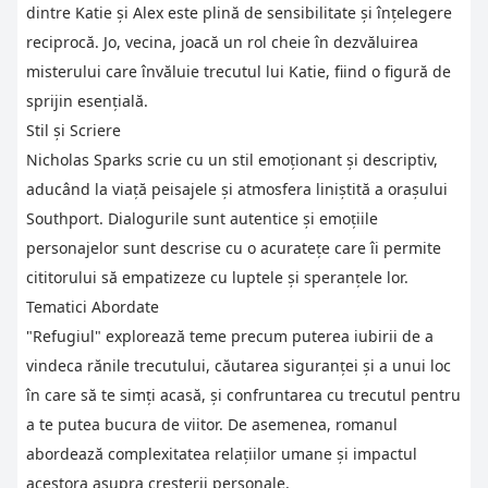
dintre Katie și Alex este plină de sensibilitate și înțelegere
reciprocă. Jo, vecina, joacă un rol cheie în dezvăluirea
misterului care învăluie trecutul lui Katie, fiind o figură de
sprijin esențială.
Stil și Scriere
Nicholas Sparks scrie cu un stil emoționant și descriptiv,
aducând la viață peisajele și atmosfera liniștită a orașului
Southport. Dialogurile sunt autentice și emoțiile
personajelor sunt descrise cu o acuratețe care îi permite
cititorului să empatizeze cu luptele și speranțele lor.
Tematici Abordate
"Refugiul" explorează teme precum puterea iubirii de a
vindeca rănile trecutului, căutarea siguranței și a unui loc
în care să te simți acasă, și confruntarea cu trecutul pentru
a te putea bucura de viitor. De asemenea, romanul
abordează complexitatea relațiilor umane și impactul
acestora asupra creșterii personale.