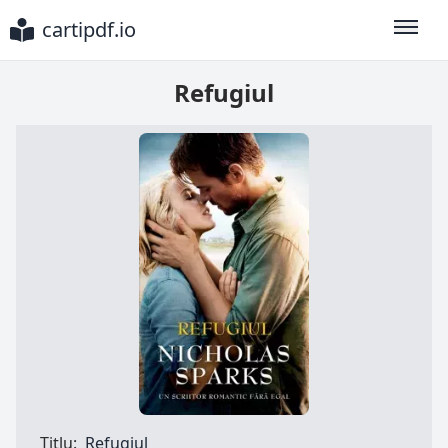
cartipdf.io
Toggle
Refugiul
Titlu:
Refugiul