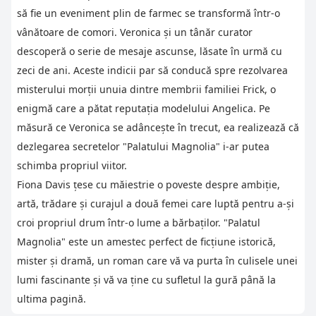
să fie un eveniment plin de farmec se transformă într-o
vânătoare de comori. Veronica și un tânăr curator
descoperă o serie de mesaje ascunse, lăsate în urmă cu
zeci de ani. Aceste indicii par să conducă spre rezolvarea
misterului morții unuia dintre membrii familiei Frick, o
enigmă care a pătat reputația modelului Angelica. Pe
măsură ce Veronica se adâncește în trecut, ea realizează că
dezlegarea secretelor "Palatului Magnolia" i-ar putea
schimba propriul viitor.
Fiona Davis țese cu măiestrie o poveste despre ambiție,
artă, trădare și curajul a două femei care luptă pentru a-și
croi propriul drum într-o lume a bărbaților. "Palatul
Magnolia" este un amestec perfect de ficțiune istorică,
mister și dramă, un roman care vă va purta în culisele unei
lumi fascinante și vă va ține cu sufletul la gură până la
ultima pagină.