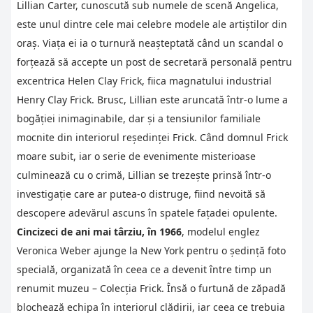
Lillian Carter, cunoscută sub numele de scenă Angelica,
este unul dintre cele mai celebre modele ale artiștilor din
oraș. Viața ei ia o turnură neașteptată când un scandal o
forțează să accepte un post de secretară personală pentru
excentrica Helen Clay Frick, fiica magnatului industrial
Henry Clay Frick. Brusc, Lillian este aruncată într-o lume a
bogăției inimaginabile, dar și a tensiunilor familiale
mocnite din interiorul reședinței Frick. Când domnul Frick
moare subit, iar o serie de evenimente misterioase
culminează cu o crimă, Lillian se trezește prinsă într-o
investigație care ar putea-o distruge, fiind nevoită să
descopere adevărul ascuns în spatele fațadei opulente.
Cincizeci de ani mai târziu, în 1966
, modelul englez
Veronica Weber ajunge la New York pentru o ședință foto
specială, organizată în ceea ce a devenit între timp un
renumit muzeu – Colecția Frick. Însă o furtună de zăpadă
blochează echipa în interiorul clădirii, iar ceea ce trebuia