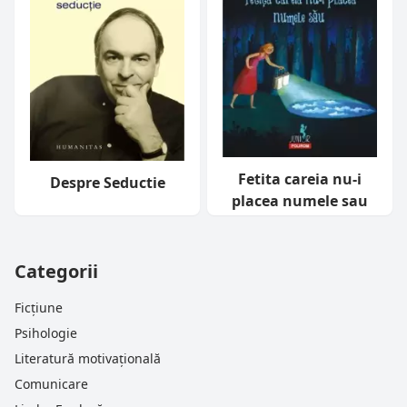
Fetita careia nu-i
Despre Seductie
placea numele sau
Categorii
Ficțiune
Psihologie
Literatură motivațională
Comunicare