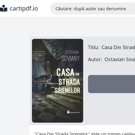
cartipdf.io
Titlu:
Casa Din Strad
Autor:
Octavian Sov
"Casa Din Strada Sirenelor" este un roman captiva