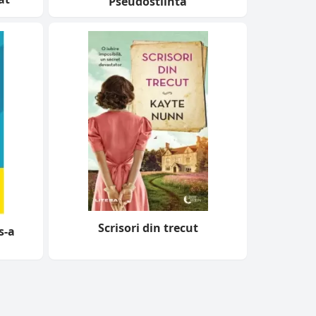
Pseudostiinta
Scrisori din trecut
s-a