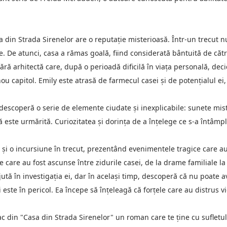
Casa din Strada Sirenelor are o reputație misterioasă. Într-un trecut
. De atunci, casa a rămas goală, fiind considerată bântuită de către
ără arhitectă care, după o perioadă dificilă în viața personală, de
u capitol. Emily este atrasă de farmecul casei și de potențialul ei,
descoperă o serie de elemente ciudate și inexplicabile: sunete mist
că este urmărită. Curiozitatea și dorința de a înțelege ce s-a întâm
 și o incursiune în trecut, prezentând evenimentele tragice care au 
e care au fost ascunse între zidurile casei, de la drame familiale la 
ajută în investigația ei, dar în același timp, descoperă că nu poat
ste în pericol. Ea începe să înțeleagă că forțele care au distrus vieț
fac din "Casa din Strada Sirenelor" un roman care te ține cu suflet