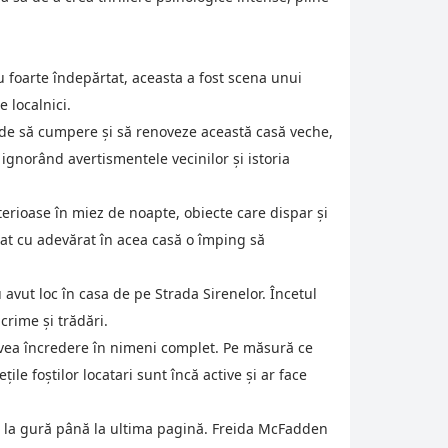
 nu foarte îndepărtat, aceasta a fost scena unui
 localnici.
cide să cumpere și să renoveze această casă veche,
 ignorând avertismentele vecinilor și istoria
erioase în miez de noapte, obiecte care dispar și
plat cu adevărat în acea casă o împing să
avut loc în casa de pe Strada Sirenelor. Încetul
crime și trădări.
e avea încredere în nimeni complet. Pe măsură ce
ile foștilor locatari sunt încă active și ar face
ul la gură până la ultima pagină. Freida McFadden