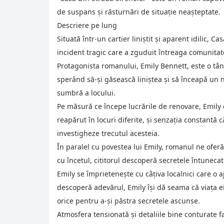
de suspans și răsturnări de situație neașteptate.
Descriere pe lung
Situată într-un cartier liniștit și aparent idilic, 
incident tragic care a zguduit întreaga comunitate
Protagonista romanului, Emily Bennett, este o tân
sperând să-și găsească liniștea și să înceapă un no
sumbră a locului.
Pe măsură ce începe lucrările de renovare, Emily 
reapărut în locuri diferite, și senzația constantă 
investigheze trecutul acesteia.
În paralel cu povestea lui Emily, romanul ne oferă
cu încetul, cititorul descoperă secretele întunecat
Emily se împrietenește cu câțiva localnici care o 
descoperă adevărul, Emily își dă seama că viața ei e
orice pentru a-și păstra secretele ascunse.
Atmosfera tensionată și detaliile bine conturate 