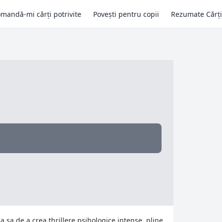
mandă-mi cărți potrivite
Povești pentru copii
Rezumate Cărți
sa de a crea thrillere psihologice intense, pline