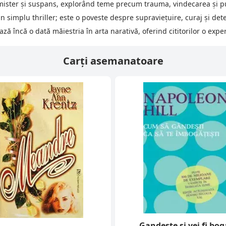
mister și suspans, explorând teme precum trauma, vindecarea și p
n simplu thriller; este o poveste despre supraviețuire, curaj și de
ză încă o dată măiestria în arta narativă, oferind cititorilor o exp
Carți asemanatoare
Gandeste si vei fi bog