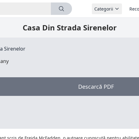
Categorii
Reco
Casa Din Strada Sirenelor
a Sirenelor
iany
Descarcă PDF
nt scris de Freida McFadden, o autoare cunoscută pentru abilitatea 