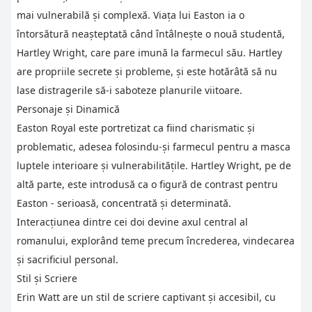
mai vulnerabilă și complexă. Viața lui Easton ia o
întorsătură neașteptată când întâlnește o nouă studentă,
Hartley Wright, care pare imună la farmecul său. Hartley
are propriile secrete și probleme, și este hotărâtă să nu
lase distragerile să-i saboteze planurile viitoare.
Personaje și Dinamică
Easton Royal este portretizat ca fiind charismatic și
problematic, adesea folosindu-și farmecul pentru a masca
luptele interioare și vulnerabilitățile. Hartley Wright, pe de
altă parte, este introdusă ca o figură de contrast pentru
Easton - serioasă, concentrată și determinată.
Interacțiunea dintre cei doi devine axul central al
romanului, explorând teme precum încrederea, vindecarea
și sacrificiul personal.
Stil și Scriere
Erin Watt are un stil de scriere captivant și accesibil, cu