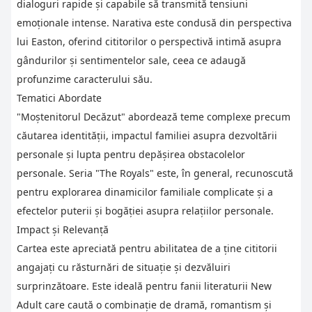
dialoguri rapide și capabile să transmită tensiuni
emoționale intense. Narativa este condusă din perspectiva
lui Easton, oferind cititorilor o perspectivă intimă asupra
gândurilor și sentimentelor sale, ceea ce adaugă
profunzime caracterului său.
Tematici Abordate
"Moștenitorul Decăzut" abordează teme complexe precum
căutarea identității, impactul familiei asupra dezvoltării
personale și lupta pentru depășirea obstacolelor
personale. Seria "The Royals" este, în general, recunoscută
pentru explorarea dinamicilor familiale complicate și a
efectelor puterii și bogăției asupra relațiilor personale.
Impact și Relevanță
Cartea este apreciată pentru abilitatea de a ține cititorii
angajați cu răsturnări de situație și dezvăluiri
surprinzătoare. Este ideală pentru fanii literaturii New
Adult care caută o combinație de dramă, romantism și