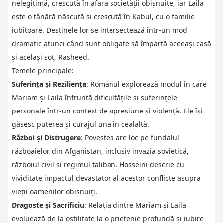
nelegitimă, crescută în afara societății obișnuite, iar Laila
este o tânără născută și crescută în Kabul, cu o familie
iubitoare. Destinele lor se intersectează într-un mod
dramatic atunci când sunt obligate să împartă aceeași casă
și același soț, Rasheed.
Temele principale:
Suferința și Reziliența
: Romanul explorează modul în care
Mariam și Laila înfruntă dificultățile și suferințele
personale într-un context de opresiune și violență. Ele își
găsesc puterea și curajul una în cealaltă.
Război și Distrugere
: Povestea are loc pe fundalul
războaielor din Afganistan, inclusiv invazia sovietică,
războiul civil și regimul taliban. Hosseini descrie cu
vividitate impactul devastator al acestor conflicte asupra
vieții oamenilor obișnuiți.
Dragoste și Sacrificiu
: Relația dintre Mariam și Laila
evoluează de la ostilitate la o prietenie profundă și iubire