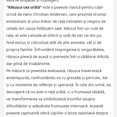
valorile empatiei și înțelegerii.
"Rățușca cea urâtă"
este o poveste clasică pentru copii
scrisă de Hans Christian Andersen, care prezintă drumul
emoționant al unui boboc de rață neînțeles și respins de
ceilalți din cauza înfățișării sale. Născut într-un cuib de
rațe, el este considerat diferit și urât de toți cei din jur,
fiind exclus și ridiculizat atât de alte animale, cât și de
propria familie. Înfruntând respingerea și singurătatea,
rățușca pleacă de acasă și pornește într-o călătorie dificilă,
dar plină de învățăminte.
Pe măsură ce povestea evoluează, rățușca traversează
anotimpurile, confruntându-se cu greutăți și pericole, dar
și cu momente de reflecție și speranță. În cele din urmă, ea
descoperă că nu este o rață urâtă, ci o frumoasă lebădă,
iar transformarea sa simbolizează triumful asupra
dificultăților și adevărata frumusețe interioară. Această
poveste captivantă oferă copiilor o lecție valoroasă despre