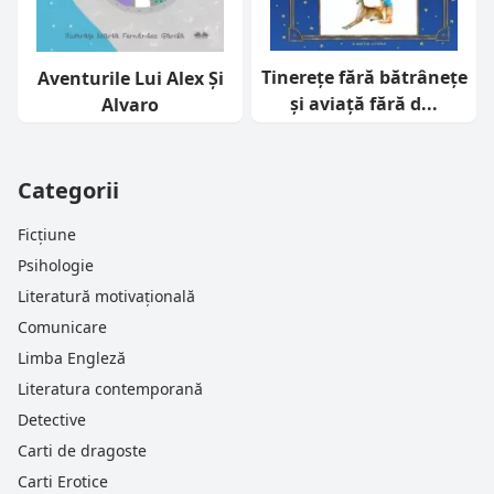
Tinerețe fără bătrânețe
Aventurile Lui Alex Și
și aviață fără d...
Alvaro
Categorii
Ficțiune
Psihologie
Literatură motivațională
Comunicare
Limba Engleză
Literatura contemporană
Detective
Carti de dragoste
Carti Erotice