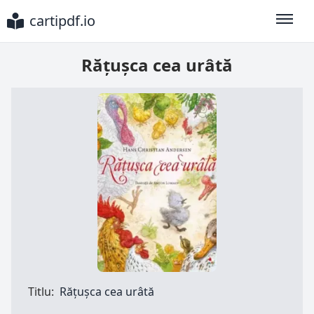
cartipdf.io
Toggle
Rățușca cea urâtă
Titlu:
Rățușca cea urâtă