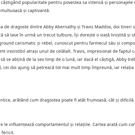
 și câștigând popularitate pentru povestea sa intensă și personajel
umultuoasă și captivantă.
 de dragoste dintre Abby Abernathy și Travis Maddox, doi tineri st
să lase în urmă un trecut tulbure, își dorește o viață liniștită și st
erground carismatic și rebel, cunoscut pentru farmecul său și com
imt irezistibil atrași unul de celălalt. Travis, impresionat de faptul 
să se abțină de la sex timp de o lună, iar dacă el câștigă, Abby tr
 cei doi ajung să petreacă tot mai mult timp împreună, iar relația 
ice, arătând cum dragostea poate fi atât frumoasă, cât și dificilă. 
are le influențează comportamentul și relațiile. Cartea arată cum co
fericit.