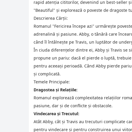
rapid atenția cititorilor, devenind un best-seller
"Beautiful" și explorează o poveste de dragoste t
Descrierea Cărții:
Romanul "Fericirea începe azi" urmărește povestea
adrenalină și pasiune. Abby, o tânără care încearcă 
când îl întâlnește pe Travis, un luptător de und
În ciuda diferențelor dintre ei, Abby și Travis se s
propune un pariu: dacă el pierde o luptă, trebuie 
pentru aceeași perioadă. Când Abby pierde pariul,
și complicată.
Temele Principale:
Dragostea și Relațiile:
Romanul explorează complexitatea relațiilor romant
pasiune, dar și de conflicte și obstacole.
Vindecarea și Trecutul:
Atât Abby, cât și Travis au trecuturi complicate c
pentru vindecare și pentru construirea unui viitor 