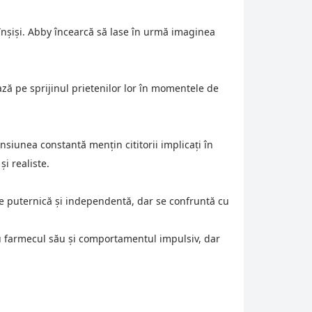
r înșiși. Abby încearcă să lase în urmă imaginea
ează pe sprijinul prietenilor lor în momentele de
ensiunea constantă mențin cititorii implicați în
și realiste.
te puternică și independentă, dar se confruntă cu
u farmecul său și comportamentul impulsiv, dar