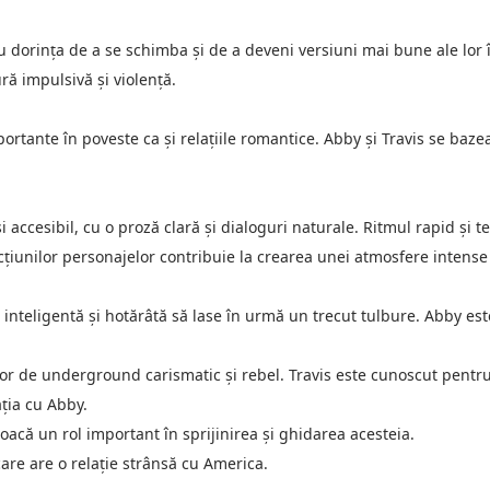
i cu dorința de a se schimba și de a deveni versiuni mai bune ale lo
ură impulsivă și violență.
importante în poveste ca și relațiile romantice. Abby și Travis se baz
i accesibil, cu o proză clară și dialoguri naturale. Ritmul rapid și t
acțiunilor personajelor contribuie la crearea unei atmosfere intense 
inteligentă și hotărâtă să lase în urmă un trecut tulbure. Abby es
or de underground carismatic și rebel. Travis este cunoscut pentr
ația cu Abby.
acă un rol important în sprijinirea și ghidarea acesteia.
care are o relație strânsă cu America.