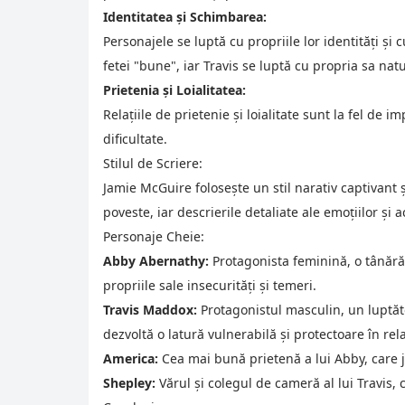
Identitatea și Schimbarea:
Personajele se luptă cu propriile lor identități ș
fetei "bune", iar Travis se luptă cu propria sa nat
Prietenia și Loialitatea:
Relațiile de prietenie și loialitate sunt la fel de 
dificultate.
Stilul de Scriere:
Jamie McGuire folosește un stil narativ captivant ș
poveste, iar descrierile detaliate ale emoțiilor și 
Personaje Cheie:
Abby Abernathy:
Protagonista feminină, o tânără 
propriile sale insecurități și temeri.
Travis Maddox:
Protagonistul masculin, un luptăt
dezvoltă o latură vulnerabilă și protectoare în rel
America:
Cea mai bună prietenă a lui Abby, care jo
Shepley:
Vărul și colegul de cameră al lui Travis, 