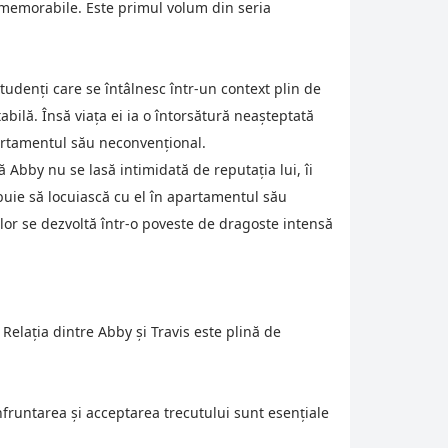
e memorabile. Este primul volum din seria
udenți care se întâlnesc într-un context plin de
abilă. Însă viața ei ia o întorsătură neașteptată
portamentul său neconvențional.
că Abby nu se lasă intimidată de reputația lui, îi
ebuie să locuiască cu el în apartamentul său
lor se dezvoltă într-o poveste de dragoste intensă
Relația dintre Abby și Travis este plină de
nfruntarea și acceptarea trecutului sunt esențiale