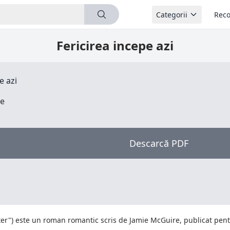
Categorii
Reco
Fericirea incepe azi
e azi
re
Descarcă PDF
aster") este un roman romantic scris de Jamie McGuire, publicat pen