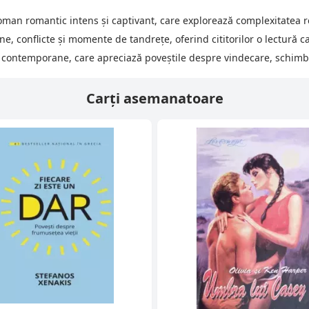
oman romantic intens și captivant, care explorează complexitatea re
ne, conflicte și momente de tandrețe, oferind cititorilor o lectură c
ontemporane, care apreciază poveștile despre vindecare, schimbar
Carți asemanatoare