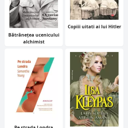
Copiii uitati ai lui Hitler
Bătrânețea ucenicului
alchimist
Pe strada Londra