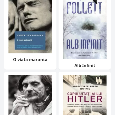
O viata marunta
Alb Infinit