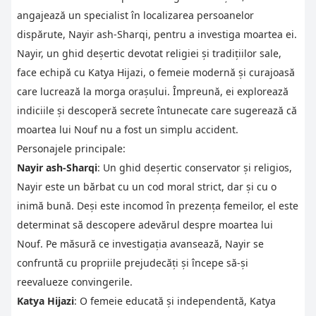
angajează un specialist în localizarea persoanelor
dispărute, Nayir ash-Sharqi, pentru a investiga moartea ei.
Nayir, un ghid deșertic devotat religiei și tradițiilor sale,
face echipă cu Katya Hijazi, o femeie modernă și curajoasă
care lucrează la morga orașului. Împreună, ei explorează
indiciile și descoperă secrete întunecate care sugerează că
moartea lui Nouf nu a fost un simplu accident.
Personajele principale:
Nayir ash-Sharqi
: Un ghid deșertic conservator și religios,
Nayir este un bărbat cu un cod moral strict, dar și cu o
inimă bună. Deși este incomod în prezența femeilor, el este
determinat să descopere adevărul despre moartea lui
Nouf. Pe măsură ce investigația avansează, Nayir se
confruntă cu propriile prejudecăți și începe să-și
reevalueze convingerile.
Katya Hijazi
: O femeie educată și independentă, Katya