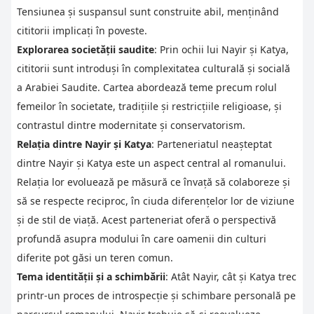
Tensiunea și suspansul sunt construite abil, menținând
cititorii implicați în poveste.
Explorarea societății saudite
: Prin ochii lui Nayir și Katya,
cititorii sunt introduși în complexitatea culturală și socială
a Arabiei Saudite. Cartea abordează teme precum rolul
femeilor în societate, tradițiile și restricțiile religioase, și
contrastul dintre modernitate și conservatorism.
Relația dintre Nayir și Katya
: Parteneriatul neașteptat
dintre Nayir și Katya este un aspect central al romanului.
Relația lor evoluează pe măsură ce învață să colaboreze și
să se respecte reciproc, în ciuda diferențelor lor de viziune
și de stil de viață. Acest parteneriat oferă o perspectivă
profundă asupra modului în care oamenii din culturi
diferite pot găsi un teren comun.
Tema identității și a schimbării
: Atât Nayir, cât și Katya trec
printr-un proces de introspecție și schimbare personală pe