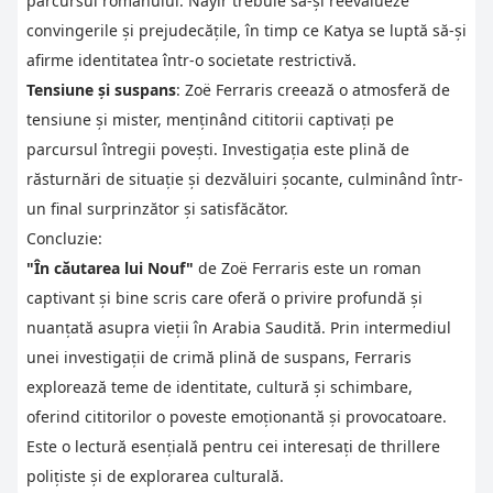
parcursul romanului. Nayir trebuie să-și reevalueze
convingerile și prejudecățile, în timp ce Katya se luptă să-și
afirme identitatea într-o societate restrictivă.
Tensiune și suspans
: Zoë Ferraris creează o atmosferă de
tensiune și mister, menținând cititorii captivați pe
parcursul întregii povești. Investigația este plină de
răsturnări de situație și dezvăluiri șocante, culminând într-
un final surprinzător și satisfăcător.
Concluzie:
"În căutarea lui Nouf"
de Zoë Ferraris este un roman
captivant și bine scris care oferă o privire profundă și
nuanțată asupra vieții în Arabia Saudită. Prin intermediul
unei investigații de crimă plină de suspans, Ferraris
explorează teme de identitate, cultură și schimbare,
oferind cititorilor o poveste emoționantă și provocatoare.
Este o lectură esențială pentru cei interesați de thrillere
polițiste și de explorarea culturală.