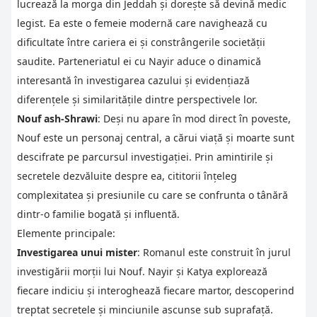
lucrează la morga din Jeddah și dorește să devină medic
legist. Ea este o femeie modernă care navighează cu
dificultate între cariera ei și constrângerile societății
saudite. Parteneriatul ei cu Nayir aduce o dinamică
interesantă în investigarea cazului și evidențiază
diferențele și similaritățile dintre perspectivele lor.
Nouf ash-Shrawi
: Deși nu apare în mod direct în poveste,
Nouf este un personaj central, a cărui viață și moarte sunt
descifrate pe parcursul investigației. Prin amintirile și
secretele dezvăluite despre ea, cititorii înțeleg
complexitatea și presiunile cu care se confrunta o tânără
dintr-o familie bogată și influentă.
Elemente principale:
Investigarea unui mister
: Romanul este construit în jurul
investigării morții lui Nouf. Nayir și Katya explorează
fiecare indiciu și interoghează fiecare martor, descoperind
treptat secretele și minciunile ascunse sub suprafață.