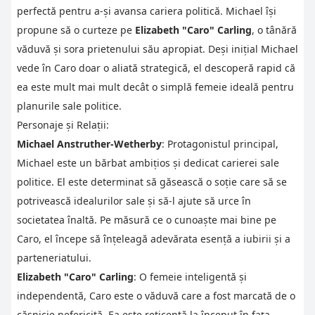
perfectă pentru a-și avansa cariera politică. Michael își
propune să o curteze pe
Elizabeth "Caro" Carling
, o tânără
văduvă și sora prietenului său apropiat. Deși inițial Michael
vede în Caro doar o aliată strategică, el descoperă rapid că
ea este mult mai mult decât o simplă femeie ideală pentru
planurile sale politice.
Personaje și Relații:
Michael Anstruther-Wetherby
: Protagonistul principal,
Michael este un bărbat ambițios și dedicat carierei sale
politice. El este determinat să găsească o soție care să se
potrivească idealurilor sale și să-l ajute să urce în
societatea înaltă. Pe măsură ce o cunoaște mai bine pe
Caro, el începe să înțeleagă adevărata esență a iubirii și a
parteneriatului.
Elizabeth "Caro" Carling
: O femeie inteligentă și
independentă, Caro este o văduvă care a fost marcată de o
căsnicie nefericită. Ea este reticentă la început în fața