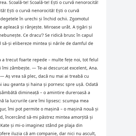
rea. Scoală-te! Scoală-te! Eşti o curvă nenorocită!
tă! Eşti o curvă nenorocită! Eşti o curvă
egetele în urechi şi închid ochii. Zgomotul
 apleacă şi rânjeşte. Miroase urât. A ţigări şi
 nebuneşte. Ce dracu’? Se ridică brusc în capul
d să-şi elibereze mintea şi nările de damful de
a a trecut foarte repede – multe feţe noi, tot felul
şi îmi zâmbeşte. — Te-ai descurcat excelent, Ana.
 — Aş vrea să plec, dacă nu mai ai treabă cu
i iau geanta şi haina şi pornesc spre uşă. Odată
de sâmbătă dimineaţă – o amintire dureroasă a
mă la lucrurile care îmi lipsesc: scumpa mea
gur, îmi pot permite o maşină – o maşină nouă şi
d, încercând să-mi păstrez mintea amorţită şi
 Kate şi mi-o imaginez stând pe plaja din
ofere iluzia că am companie, dar nici nu ascult,