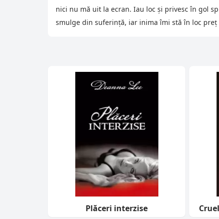
nici nu mă uit la ecran. Iau loc şi privesc în gol
smulge din suferinţă, iar inima îmi stă în loc preţ
Plăceri interzise
Crue