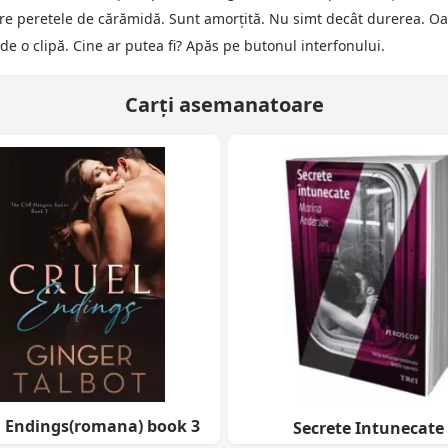
 spre peretele de cărămidă. Sunt amorţită. Nu simt decât durerea. O
 de o clipă. Cine ar putea fi? Apăs pe butonul interfonului.
Carți asemanatoare
l Endings(romana) book 3
Secrete Intunecate