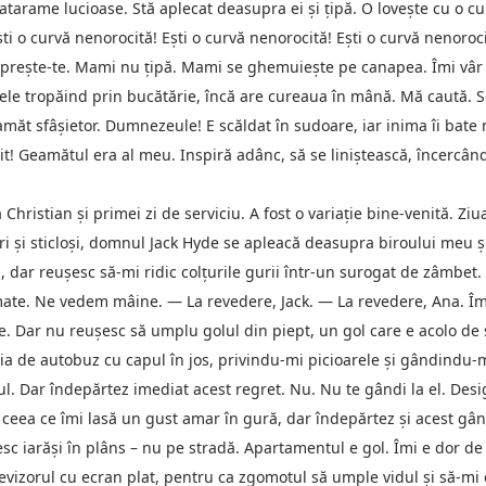
 catarame lucioase. Stă aplecat deasupra ei şi ţipă. O loveşte cu o cu
şti o curvă nenorocită! Eşti o curvă nenorocită! Eşti o curvă nenoroci
opreşte-te. Mami nu ţipă. Mami se ghemuieşte pe canapea. Îmi vâr d
mele tropăind prin bucătărie, încă are cureaua în mână. Mă caută. Se
geamăt sfâşietor. Dumnezeule! E scăldat în sudoare, iar inima îi bate
enit! Geamătul era al meu. Inspiră adânc, să se liniştească, încercân
 Christian şi primei zi de serviciu. A fost o variaţie bine-venită. Ziu
tri şi sticloşi, domnul Jack Hyde se apleacă deasupra biroului meu 
 dar reuşesc să-mi ridic colţurile gurii într-un surogat de zâmbet.
umate. Ne vedem mâine. — La revedere, Jack. — La revedere, Ana. Îm
ttle. Dar nu reuşesc să umplu golul din piept, un gol care e acolo 
ţia de autobuz cu capul în jos, privindu-mi picioarele şi gândindu-
. Dar îndepărtez imediat acest regret. Nu. Nu te gândi la el. Desi
ceea ce îmi lasă un gust amar în gură, dar îndepărtez şi acest gân
sc iarăşi în plâns – nu pe stradă. Apartamentul e gol. Îmi e dor de
evizorul cu ecran plat, pentru ca zgomotul să umple vidul şi să-mi 