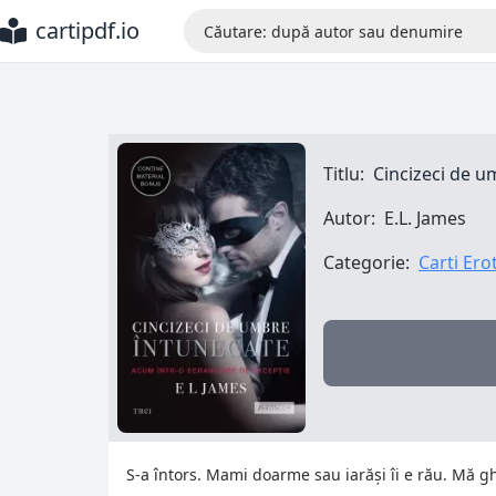
cartipdf.io
Titlu:
Cincizeci de u
Autor:
E.L. James
Categorie:
Carti Ero
S-a întors. Mami doarme sau iarăşi îi e rău. Mă