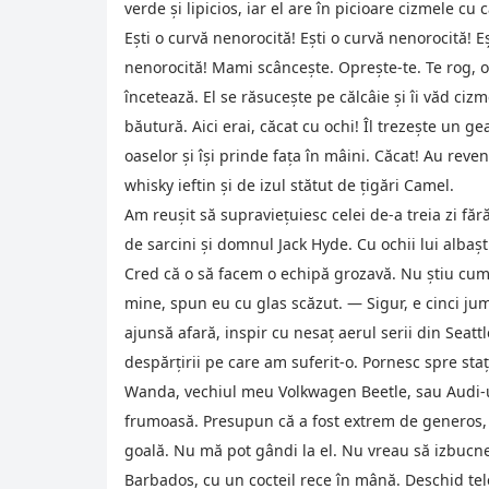
verde şi lipicios, iar el are în picioare cizmele cu
Eşti o curvă nenorocită! Eşti o curvă nenorocită! E
nenorocită! Mami scânceşte. Opreşte-te. Te rog, 
încetează. El se răsuceşte pe călcâie şi îi văd ciz
băutură. Aici erai, căcat cu ochi! Îl trezeşte un 
oaselor şi îşi prinde faţa în mâini. Căcat! Au rev
whisky ieftin şi de izul stătut de ţigări Camel.
Am reuşit să supravieţuiesc celei de-a treia zi fără
de sarcini şi domnul Jack Hyde. Cu ochii lui albaş
Cred că o să facem o echipă grozavă. Nu ştiu cum,
mine, spun eu cu glas scăzut. — Sigur, e cinci j
ajunsă afară, inspir cu nesaţ aerul serii din Sea
despărţirii pe care am suferit-o. Pornesc spre sta
Wanda, vechiul meu Volkwagen Beetle, sau Audi-ul
frumoasă. Presupun că a fost extrem de generos, 
goală. Nu mă pot gândi la el. Nu vreau să izbucne
Barbados, cu un cocteil rece în mână. Deschid tel