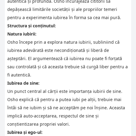
autentică și profundă. Osho încurajează cititorii să
depășească limitările societății și ale propriilor temeri
pentru a experimenta iubirea în forma sa cea mai pură.
Structura și conținutul:
Natura iubirii:
Osho începe prin a explora natura iubirii, subliniind că
iubirea adevărată este necondiționată și liberă de
așteptări. El argumentează că iubirea nu poate fi forțată
sau controlată și că aceasta trebuie să curgă liber pentru a
fi autentică.
Iubirea de sine:
Un punct central al cărții este importanța iubirii de sine.
Osho explică că pentru a putea iubi pe alții, trebuie mai
întâi să ne iubim și să ne acceptăm pe noi înșine. Aceasta
implică auto-acceptarea, respectul de sine și
conștientizarea propriei valori.
Iubirea și ego-ul: