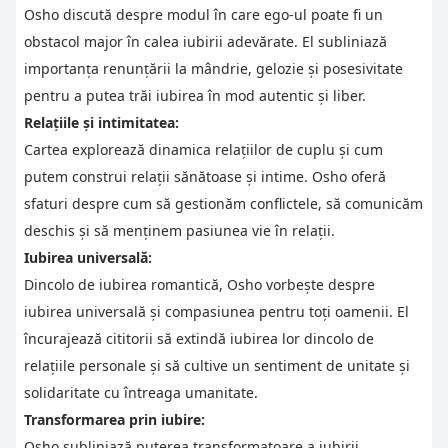
Osho discută despre modul în care ego-ul poate fi un
obstacol major în calea iubirii adevărate. El subliniază
importanța renunțării la mândrie, gelozie și posesivitate
pentru a putea trăi iubirea în mod autentic și liber.
Relațiile și intimitatea:
Cartea explorează dinamica relațiilor de cuplu și cum
putem construi relații sănătoase și intime. Osho oferă
sfaturi despre cum să gestionăm conflictele, să comunicăm
deschis și să menținem pasiunea vie în relații.
Iubirea universală:
Dincolo de iubirea romantică, Osho vorbește despre
iubirea universală și compasiunea pentru toți oamenii. El
încurajează cititorii să extindă iubirea lor dincolo de
relațiile personale și să cultive un sentiment de unitate și
solidaritate cu întreaga umanitate.
Transformarea prin iubire:
Osho subliniază puterea transformatoare a iubirii,