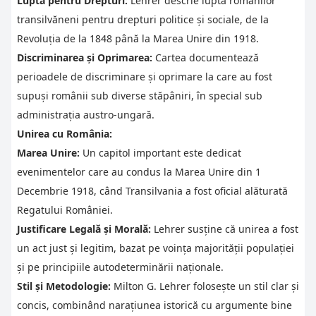
Lupta pentru Drepturi:
Lehrer descrie lupta românilor
transilvăneni pentru drepturi politice și sociale, de la
Revoluția de la 1848 până la Marea Unire din 1918.
Discriminarea și Oprimarea:
Cartea documentează
perioadele de discriminare și oprimare la care au fost
supuși românii sub diverse stăpâniri, în special sub
administrația austro-ungară.
Unirea cu România:
Marea Unire:
Un capitol important este dedicat
evenimentelor care au condus la Marea Unire din 1
Decembrie 1918, când Transilvania a fost oficial alăturată
Regatului României.
Justificare Legală și Morală:
Lehrer susține că unirea a fost
un act just și legitim, bazat pe voința majorității populației
și pe principiile autodeterminării naționale.
Stil și Metodologie:
Milton G. Lehrer folosește un stil clar și
concis, combinând narațiunea istorică cu argumente bine