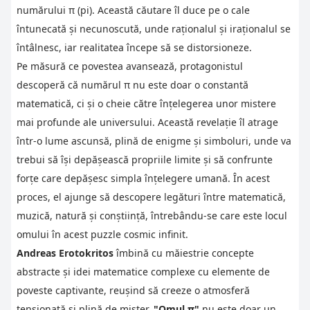
numărului π (pi). Această căutare îl duce pe o cale
întunecată și necunoscută, unde raționalul și iraționalul se
întâlnesc, iar realitatea începe să se distorsioneze.
Pe măsură ce povestea avansează, protagonistul
descoperă că numărul π nu este doar o constantă
matematică, ci și o cheie către înțelegerea unor mistere
mai profunde ale universului. Această revelație îl atrage
într-o lume ascunsă, plină de enigme și simboluri, unde va
trebui să își depășească propriile limite și să confrunte
forțe care depășesc simpla înțelegere umană. În acest
proces, el ajunge să descopere legături între matematică,
muzică, natură și conștiință, întrebându-se care este locul
omului în acest puzzle cosmic infinit.
Andreas Erotokritos
îmbină cu măiestrie concepte
abstracte și idei matematice complexe cu elemente de
poveste captivante, reușind să creeze o atmosferă
tensionată și plină de mister.
"Omul π"
nu este doar un