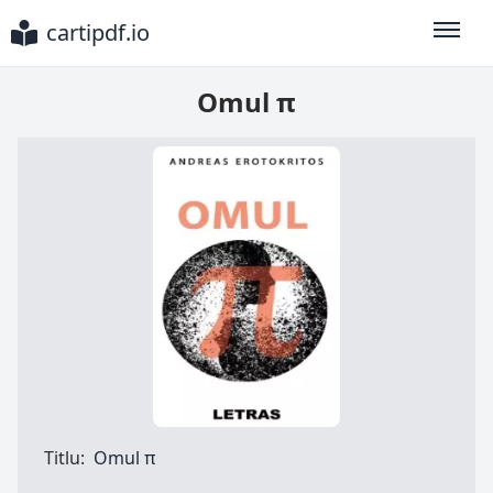
cartipdf.io
Toggle
Omul π
Titlu:
Omul π