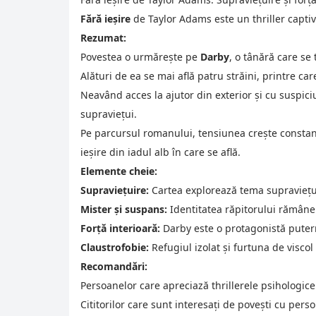
Fără ieșire
de Taylor Adams este un thriller captiva
Rezumat:
Povestea o urmărește pe
Darby
, o tânără care se 
Alături de ea se mai află patru străini, printre c
Neavând acces la ajutor din exterior și cu suspici
supraviețui.
Pe parcursul romanului, tensiunea crește constant
ieșire din iadul alb în care se află.
Elemente cheie:
Supraviețuire:
Cartea explorează tema supraviețuiri
Mister și suspans:
Identitatea răpitorului rămâne 
Forță interioară:
Darby este o protagonistă puternic
Claustrofobie:
Refugiul izolat și furtuna de viscol
Recomandări:
Persoanelor care apreciază thrillerele psihologice
Cititorilor care sunt interesați de povești cu perso