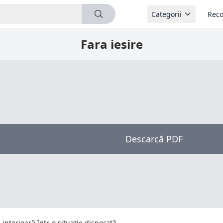
Categorii
Reco
Fara iesire
s
Descarcă PDF
 interioară într-o situație disperată