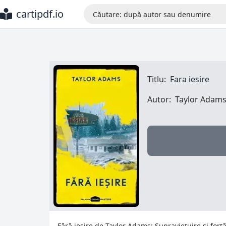
cartipdf.io
Titlu:
Fara iesire
Autor:
Taylor Adam
Fără ieșire de Taylor Adams: Supraviețuire și forță