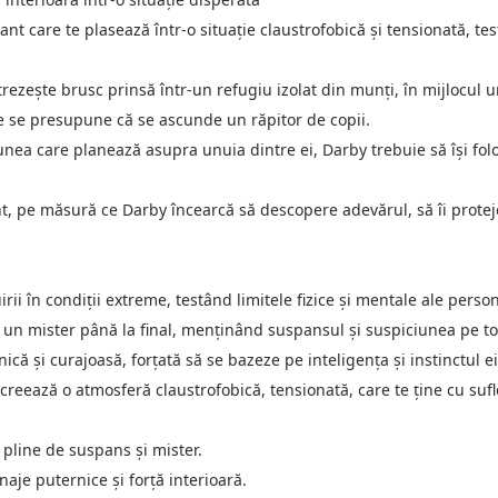
nt care te plasează într-o situație claustrofobică și tensionată, te
trezește brusc prinsă într-un refugiu izolat din munți, în mijlocul u
are se presupune că se ascunde un răpitor de copii.
unea care planează asupra unuia dintre ei, Darby trebuie să își folo
, pe măsură ce Darby încearcă să descopere adevărul, să îi proteje
i în condiții extreme, testând limitele fizice și mentale ale person
un mister până la final, menținând suspansul și suspiciunea pe tot
ă și curajoasă, forțată să se bazeze pe inteligența și instinctul ei 
 creează o atmosferă claustrofobică, tensionată, care te ține cu sufl
 pline de suspans și mister.
naje puternice și forță interioară.