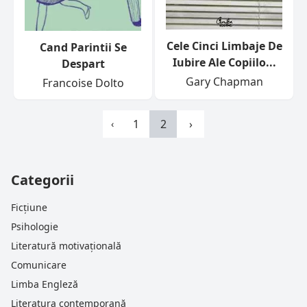
Cele Cinci Limbaje De
Cand Parintii Se
Iubire Ale Copiilo...
Despart
Gary Chapman
Francoise Dolto
1
2
›
‹
Categorii
Ficțiune
Psihologie
Literatură motivațională
Comunicare
Limba Engleză
Literatura contemporană