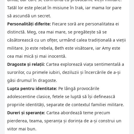
Tatăl lor este plecat în misiune în Irak, iar mama lor pare
să ascundă un secret.
Personalități diferite:
Fiecare soră are personalitatea ei
distinctă. Meg, cea mai mare, se pregătește să se
căsătorească cu un ofițer, urmând calea tradițională a vieții
militare. Jo este rebela, Beth este visătoare, iar Amy este
cea mai mică și mai inocentă.
Dragoste și relații:
Cartea explorează viața sentimentală a
surorilor, cu primele iubiri, deziluzii și încercările de a-și
găsi drumul în dragoste.
Lupta pentru identitate:
Pe lângă provocările
adolescentine clasice, fetele se luptă să își definească
propriile identități, separate de contextul familiei militare.
Dureri și speranțe:
Cartea abordează teme precum
pierderea, teama, speranța și dorința de a-și construi un
viitor mai bun.