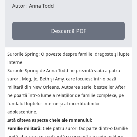
Autor:
Anna Todd
Descarcă PDF
Surorile Spring: O poveste despre familie, dragoste și lupte
interne
Surorile Spring de Anna Todd ne prezintă viața a patru
surori, Meg, Jo, Beth și Amy, care locuiesc într-o bază
militară din New Orleans. Autoarea seriei bestseller After
ne poartă într-o lume a relațiilor de familie complexe, pe
fundalul luptelor interne și al incertitudinilor
adolescentine.
Iată câteva aspecte cheie ale romanului:
Familie militară:
Cele patru surori fac parte dintr-o familie
unită, dar care se confruntă cu provocările vieții militare.