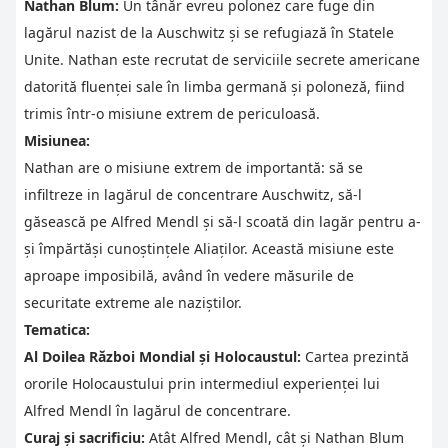
Nathan Blum:
Un tânăr evreu polonez care fuge din
lagărul nazist de la Auschwitz și se refugiază în Statele
Unite. Nathan este recrutat de serviciile secrete americane
datorită fluenței sale în limba germană și poloneză, fiind
trimis într-o misiune extrem de periculoasă.
Misiunea:
Nathan are o misiune extrem de importantă: să se
infiltreze in lagărul de concentrare Auschwitz, să-l
găsească pe Alfred Mendl și să-l scoată din lagăr pentru a-
și împărtăși cunoștințele Aliaților. Această misiune este
aproape imposibilă, având în vedere măsurile de
securitate extreme ale naziștilor.
Tematica:
Al Doilea Război Mondial și Holocaustul:
Cartea prezintă
ororile Holocaustului prin intermediul experienței lui
Alfred Mendl în lagărul de concentrare.
Curaj și sacrificiu:
Atât Alfred Mendl, cât și Nathan Blum