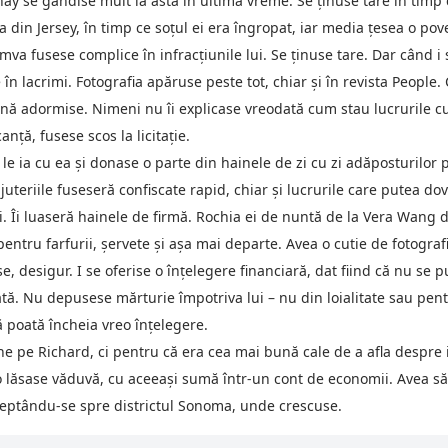
y se gândise mult la asta în ultima vreme. Se ţinuse tare în timp c
 din Jersey, în timp ce soţul ei era îngropat, iar media ţesea o pov
va fusese complice în infracţiunile lui. Se ţinuse tare. Dar când i
e în lacrimi. Fotografia apăruse peste tot, chiar şi în revista Peopl
nă adormise. Nimeni nu îi explicase vreodată cum stau lucrurile cu
ţă, fusese scos la licitaţie.
le ia cu ea şi donase o parte din hainele de zi cu zi adăposturilor 
 bijuteriile fuseseră confiscate rapid, chiar şi lucrurile care putea d
ni. Îi luaseră hainele de firmă. Rochia ei de nuntă de la Vera Wang
entru farfurii, şervete şi aşa mai departe. Avea o cutie de fotograf
, desigur. I se oferise o înţelegere financiară, dat fiind că nu se 
tă. Nu depusese mărturie împotriva lui – nu din loialitate sau pent
 poată încheia vreo înţelegere.
ţine pe Richard, ci pentru că era cea mai bună cale de a afla despre
 lăsase văduvă, cu aceeaşi sumă într-un cont de economii. Avea să f
dreptându-se spre districtul Sonoma, unde crescuse.