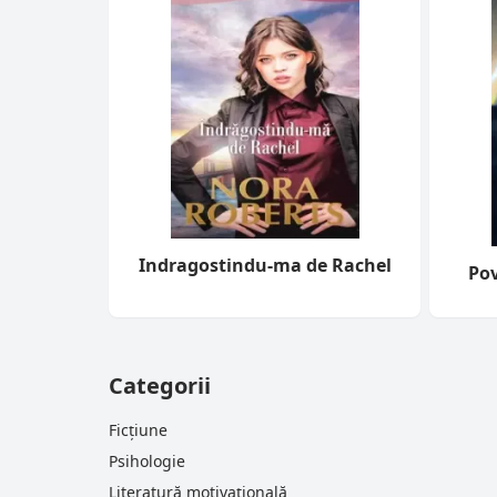
Indragostindu-ma de Rachel
Pov
Categorii
Ficțiune
Psihologie
Literatură motivațională