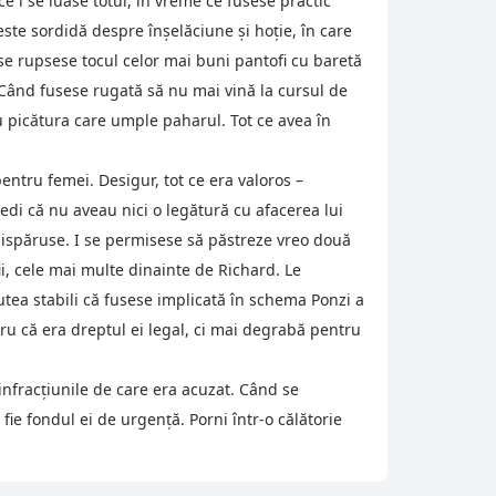
e i se luase totul, în vreme ce fusese practic
este sordidă despre înşelăciune şi hoţie, în care
 se rupsese tocul celor mai buni pantofi cu baretă
e. Când fusese rugată să nu mai vină la cursul de
 picătura care umple paharul. Tot ce avea în
pentru femei. Desigur, tot ce era valoros –
ovedi că nu aveau nici o legătură cu afacerea lui
 dispăruse. I se permisese să păstreze vreo două
ii, cele mai multe dinainte de Richard. Le
putea stabili că fusese implicată în schema Ponzi a
ru că era dreptul ei legal, ci mai degrabă pentru
 infracţiunile de care era acuzat. Când se
ie fondul ei de urgenţă. Porni într-o călătorie