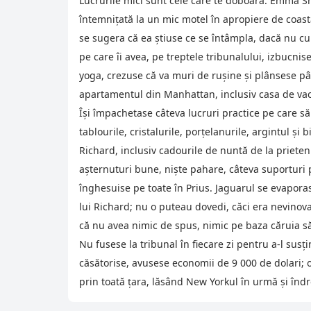
Lucrurile mici sunt cele care te doboară. Emma Sha
întemniţată la un mic motel în apropiere de coasta
se sugera că ea ştiuse ce se întâmpla, dacă nu cum
pe care îi avea, pe treptele tribunalului, izbucnis
yoga, crezuse că va muri de ruşine şi plânsese pâ
apartamentul din Manhattan, inclusiv casa de vacan
Îşi împachetase câteva lucruri practice pe care să 
tablourile, cristalurile, porţelanurile, argintul şi
Richard, inclusiv cadourile de nuntă de la priete
aşternuturi bune, nişte pahare, câteva suporturi p
înghesuise pe toate în Prius. Jaguarul se evaporase
lui Richard; nu o puteau dovedi, căci era nevinova
că nu avea nimic de spus, nimic pe baza căruia să
Nu fusese la tribunal în fiecare zi pentru a-l sus
căsătorise, avusese economii de 9 000 de dolari; o
prin toată ţara, lăsând New Yorkul în urmă şi în