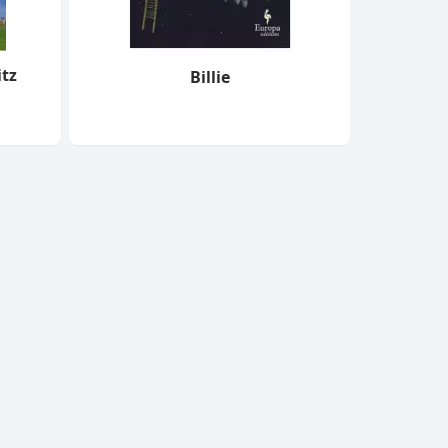
itz
Billie