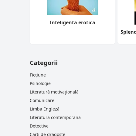
Inteligenta erotica
Splend
Categorii
Ficțiune
Psihologie
Literatură motivațională
Comunicare
Limba Engleză
Literatura contemporană
Detective
Carti de dragoste