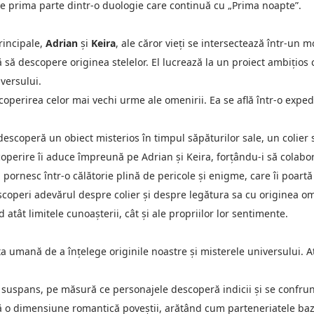
te prima parte dintr-o duologie care continuă cu „Prima noapte”.
incipale,
Adrian
și
Keira
, ale căror vieți se intersectează într-un 
ă să descopere originea stelelor. El lucrează la un proiect ambițios 
versului.
perirea celor mai vechi urme ale omenirii. Ea se află într-o exped
escoperă un obiect misterios în timpul săpăturilor sale, un colier s
escoperire îi aduce împreună pe Adrian și Keira, forțându-i să colabo
ornesc într-o călătorie plină de pericole și enigme, care îi poartă p
descoperi adevărul despre colier și despre legătura sa cu originea ome
atât limitele cunoașterii, cât și ale propriilor lor sentimente.
 umană de a înțelege originile noastre și misterele universului. At
i suspans, pe măsură ce personajele descoperă indicii și se confrun
gă o dimensiune romantică poveștii, arătând cum parteneriatele baz