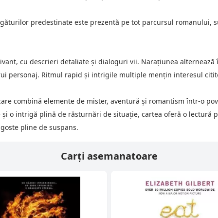
egăturilor predestinate este prezentă pe tot parcursul romanului, s
ivant, cu descrieri detaliate și dialoguri vii. Narațiunea alternează
ărui personaj. Ritmul rapid și intrigile multiple mențin interesul citit
care combină elemente de mister, aventură și romantism într-o pov
i o intrigă plină de răsturnări de situație, cartea oferă o lectură 
ragoste pline de suspans.
Carți asemanatoare