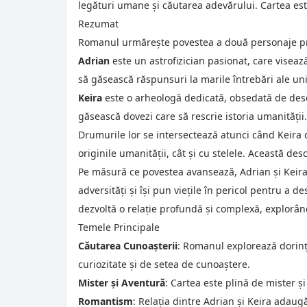
legături umane și căutarea adevărului. Cartea es
Rezumat
Romanul urmărește povestea a două personaje pr
Adrian
este un astrofizician pasionat, care viseaz
să găsească răspunsuri la marile întrebări ale uni
Keira
este o arheologă dedicată, obsedată de desco
găsească dovezi care să rescrie istoria umanității.
Drumurile lor se intersectează atunci când Keira d
originile umanității, cât și cu stelele. Această d
Pe măsură ce povestea avansează, Adrian și Keira p
adversități și își pun viețile în pericol pentru a 
dezvoltă o relație profundă și complexă, explorând 
Temele Principale
Căutarea Cunoașterii
: Romanul explorează dorința
curiozitate și de setea de cunoaștere.
Mister și Aventură
: Cartea este plină de mister ș
Romantism
: Relația dintre Adrian și Keira adau