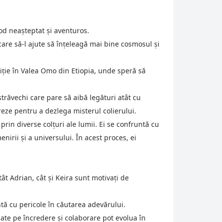
mod neașteptat și aventuros.
care să-l ajute să înțeleagă mai bine cosmosul și
iție în Valea Omo din Etiopia, unde speră să
trăvechi care pare să aibă legături atât cu
reze pentru a dezlega misterul colierului.
rin diverse colțuri ale lumii. Ei se confruntă cu
nirii și a universului. În acest proces, ei
ât Adrian, cât și Keira sunt motivați de
tă cu pericole în căutarea adevărului.
ate pe încredere și colaborare pot evolua în