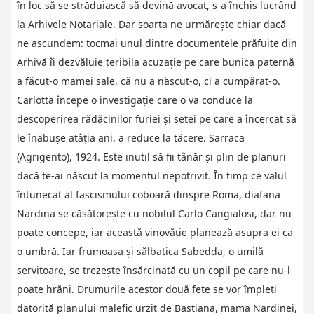
în loc să se străduiască să devină avocat, s-a închis lucrând
la Arhivele Notariale. Dar soarta ne urmărește chiar dacă
ne ascundem: tocmai unul dintre documentele prăfuite din
Arhivă îi dezvăluie teribila acuzație pe care bunica paternă
a făcut-o mamei sale, că nu a născut-o, ci a cumpărat-o.
Carlotta începe o investigație care o va conduce la
descoperirea rădăcinilor furiei și setei pe care a încercat să
le înăbușe atâția ani. a reduce la tăcere. Sarraca
(Agrigento), 1924. Este inutil să fii tânăr și plin de planuri
dacă te-ai născut la momentul nepotrivit. În timp ce valul
întunecat al fascismului coboară dinspre Roma, diafana
Nardina se căsătorește cu nobilul Carlo Cangialosi, dar nu
poate concepe, iar această vinovăție planează asupra ei ca
o umbră. Iar frumoasa și sălbatica Sabedda, o umilă
servitoare, se trezește însărcinată cu un copil pe care nu-l
poate hrăni. Drumurile acestor două fete se vor împleti
datorită planului malefic urzit de Bastiana, mama Nardinei,