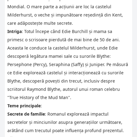
Mondial. O mare parte a acțiunii are loc la castelul
Milderhurst, o veche și impunătoare reședință din Kent,
care adăpostește multe secrete.
Intriga
: Totul începe când Edie Burchill și mama sa
primesc o scrisoare pierdută de mai bine de 50 de ani.
Aceasta le conduce la castelul Milderhurst, unde Edie
descoperă legătura mamei sale cu surorile Blythe:
Persephone (Percy), Seraphina (Saffy) și Juniper. Pe măsură
ce Edie explorează castelul și interacționează cu surorile
Blythe, descoperă povești din trecut, inclusiv despre
scriitorul Raymond Blythe, autorul unui roman celebru
"True History of the Mud Man".
Teme principale
:
Secrete de familie
: Romanul explorează impactul
secretelor și minciunilor asupra generațiilor următoare,
arătând cum trecutul poate influența profund prezentul.