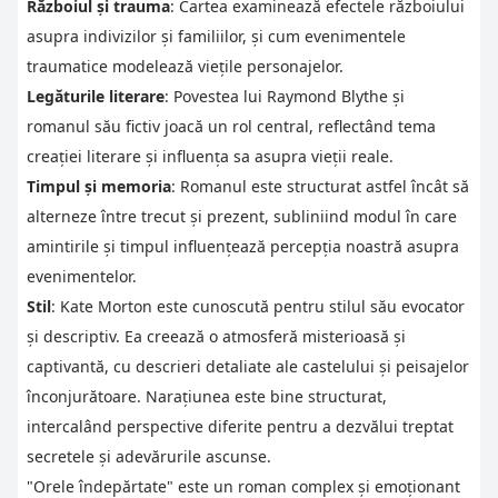
Războiul și trauma
: Cartea examinează efectele războiului
asupra indivizilor și familiilor, și cum evenimentele
traumatice modelează viețile personajelor.
Legăturile literare
: Povestea lui Raymond Blythe și
romanul său fictiv joacă un rol central, reflectând tema
creației literare și influența sa asupra vieții reale.
Timpul și memoria
: Romanul este structurat astfel încât să
alterneze între trecut și prezent, subliniind modul în care
amintirile și timpul influențează percepția noastră asupra
evenimentelor.
Stil
: Kate Morton este cunoscută pentru stilul său evocator
și descriptiv. Ea creează o atmosferă misterioasă și
captivantă, cu descrieri detaliate ale castelului și peisajelor
înconjurătoare. Narațiunea este bine structurat,
intercalând perspective diferite pentru a dezvălui treptat
secretele și adevărurile ascunse.
"Orele îndepărtate" este un roman complex și emoționant