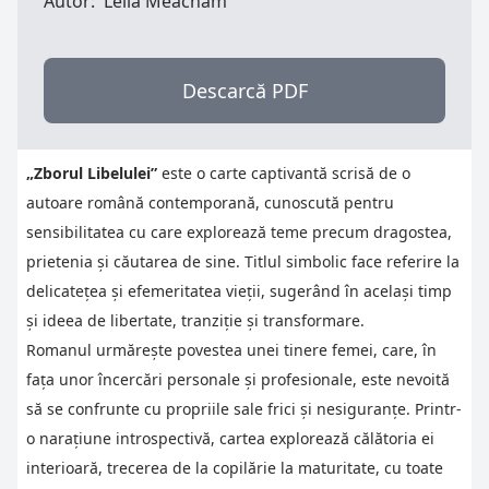
Autor:
Leila Meacham
Descarcă PDF
„Zborul Libelulei”
este o carte captivantă scrisă de o
autoare română contemporană, cunoscută pentru
sensibilitatea cu care explorează teme precum dragostea,
prietenia și căutarea de sine. Titlul simbolic face referire la
delicatețea și efemeritatea vieții, sugerând în același timp
și ideea de libertate, tranziție și transformare.
Romanul urmărește povestea unei tinere femei, care, în
fața unor încercări personale și profesionale, este nevoită
să se confrunte cu propriile sale frici și nesiguranțe. Printr-
o narațiune introspectivă, cartea explorează călătoria ei
interioară, trecerea de la copilărie la maturitate, cu toate