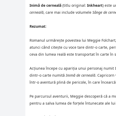
Inimă de cerneală
 (titlu original: 
Inkheart
) este 
cerneală
, care mai include volumele 
Sânge de cern
Rezumat:
Romanul urmărește povestea lui Meggie Folchart, o 
atunci când citește cu voce tare dintr-o carte, per
ceva din lumea reală este transportat în carte în
Acțiunea începe cu apariția unui personaj numit Du
dintr-o carte numită 
Inimă de cerneală
. Capricorn 
într-o aventură plină de pericole, în care încearcă
Pe parcursul aventurii, Meggie descoperă că a moșt
pentru a salva lumea de forțele întunecate ale lui