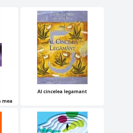
Al cincelea legamant
a mea