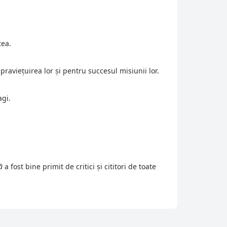
tea.
raviețuirea lor și pentru succesul misiunii lor.
agi.
ă
 a fost bine primit de critici și cititori de toate 