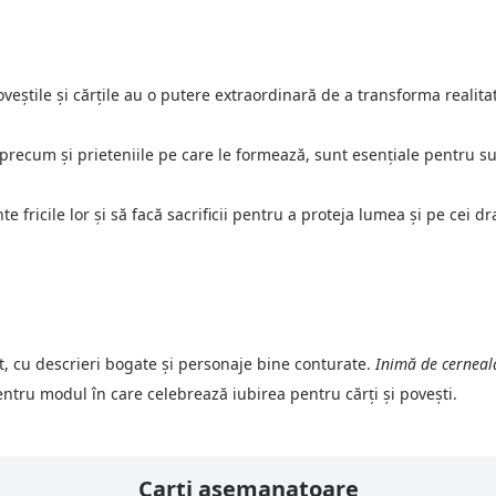
veștile și cărțile au o putere extraordinară de a transforma realita
precum și prieteniile pe care le formează, sunt esențiale pentru sup
e fricile lor și să facă sacrificii pentru a proteja lumea și pe cei dr
at, cu descrieri bogate și personaje bine conturate. 
Inimă de cerneal
pentru modul în care celebrează iubirea pentru cărți și povești.
Carți asemanatoare