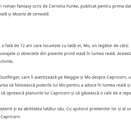
un roman fantasy scris de Cornelia Funke, publicat pentru prima dată
eală
 și 
Moarte de cerneală
.
fată de 12 ani care locuiește cu tatăl ei, Mo, un legător de cărți.
sonajele și obiectele din poveste prind viață în lumea reală. Această
 schimb.
stfinger, care îi avertizează pe Meggie și Mo despre Capricorn, un 
vrea să folosească puterile lui Mo pentru a aduce în lumea reală și
 să oprească planurile lui Capricorn și să găsească o cale de a repa
enit și ea abilitatea tatălui său. Cu ajutorul prietenilor lor și al
 Capricorn.