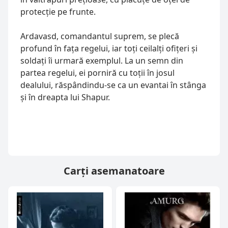
protecție pe frunte.
Ardavasd, comandantul suprem, se plecă 
profund în fața regelui, iar toți ceilalți ofițeri și 
soldați îi urmară exemplul. La un semn din 
partea regelui, ei porniră cu toții în josul 
dealului, răspândindu-se ca un evantai în stânga 
și în dreapta lui Shapur.
Carți asemanatoare