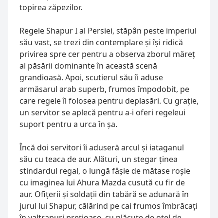
topirea zăpezilor.
Regele Shapur I al Persiei, stăpân peste imperiul 
său vast, se trezi din contemplare și își ridică 
privirea spre cer pentru a observa zborul măreț 
al păsării dominante în această scenă 
grandioasă. Apoi, scutierul său îi aduse 
armăsarul arab superb, frumos împodobit, pe 
care regele îl folosea pentru deplasări. Cu grație, 
un servitor se aplecă pentru a-i oferi regeleui 
suport pentru a urca în șa.
Încă doi servitori îi aduseră arcul și iataganul 
său cu teaca de aur. Alături, un stegar ținea 
stindardul regal, o lungă fâșie de mătase roșie 
cu imaginea lui Ahura Mazda cusută cu fir de 
aur. Ofițerii și soldații din tabără se adunară în 
jurul lui Shapur, călărind pe cai frumos îmbrăcați 
în valtrapuri prețioase, cu plăcuțe de oțel de 