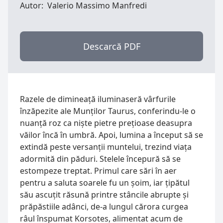
Autor:
Valerio Massimo Manfredi
Descarcă PDF
Razele de dimineață iluminaseră vârfurile 
înzăpezite ale Munților Taurus, conferindu-le o 
nuanță roz ca niște pietre prețioase deasupra 
văilor încă în umbră. Apoi, lumina a început să se 
extindă peste versanții muntelui, trezind viața 
adormită din păduri. Stelele începură să se 
estompeze treptat. Primul care sări în aer 
pentru a saluta soarele fu un șoim, iar țipătul 
său ascuțit răsună printre stâncile abrupte și 
prăpăstiile adânci, de-a lungul cărora curgea 
râul înspumat Korsotes, alimentat acum de 