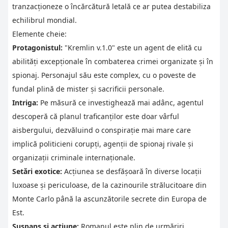
tranzacționeze o încărcătură letală ce ar putea destabiliza
echilibrul mondial.
Elemente cheie:
Protagonistul:
"Kremlin v.1.0" este un agent de elită cu
abilități excepționale în combaterea crimei organizate și în
spionaj. Personajul său este complex, cu o poveste de
fundal plină de mister și sacrificii personale.
Intriga:
Pe măsură ce investighează mai adânc, agentul
descoperă că planul traficanților este doar vârful
aisbergului, dezvăluind o conspirație mai mare care
implică politicieni corupți, agenții de spionaj rivale și
organizații criminale internaționale.
Setări exotice:
Acțiunea se desfășoară în diverse locații
luxoase și periculoase, de la cazinourile strălucitoare din
Monte Carlo până la ascunzătorile secrete din Europa de
Est.
Suspans și acțiune:
Romanul este plin de urmăriri