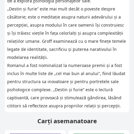
de a explora psihologia personajelor sale.
„Destin și furie” este mai mult decât o poveste despre
căsătorie; este o meditație asupra naturii adevărului și a
percepției, asupra modului în care oamenii își construiesc
și își trăiesc viețile în fața celorlalți și asupra complexității
relațiilor umane. Groff examinează cu o mare finețe temele
legate de identitate, sacrificiu și puterea narativului în
modelarea realității.
Romanul a fost nominalizat la numeroase premii și a fost
inclus în multe liste de „cel mai bun al anului”, fiind lăudat
pentru structura sa inovatoare și pentru portretele sale
psihologice complexe. „Destin și furie” este o lectură
captivantă, care provoacă și stimulează gândirea, lăsând
cititorii să reflecteze asupra propriilor relații și percepții.
Carți asemanatoare