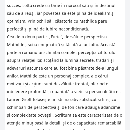
succes. Lotto crede cu tărie în norocul său și în destinul
său de a reuși, iar povestea sa este plină de idealism și
optimism. Prin ochii săi, căsătoria cu Mathilde pare
perfectă și plină de iubire necondiționată.
Cea de-a doua parte, „Furie”, dezvăluie perspectiva
Mathildei, soția enigmatică și tăcută a lui Lotto. Această
parte a romanului schimbă complet percepția cititorului
asupra relației lor, scoțând la lumină secrete, trădări și
adevăruri ascunse care au fost bine păstrate de-a lungul
anilor. Mathilde este un personaj complex, ale cărui
motivații și acțiuni sunt dezvăluite treptat, oferind o
înțelegere profundă și nuanțată a vieții și personalității ei.
Lauren Groff folosește un stil narativ sofisticat și liric, cu
schimbări de perspectivă și de ton care adaugă adâncime
și complexitate poveștii. Scriitura sa este caracterizată de o
atenție minuțioasă la detalii și de o capacitate remarcabilă