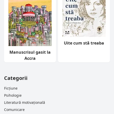
Uite cum stă treaba
Manuscrisul gasit la
Accra
Categorii
Ficțiune
Psihologie
Literatură motivațională
Comunicare