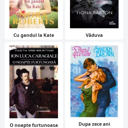
Cu gandul la Kate
Văduva
Dupa zece ani
O noapte furtunoasa