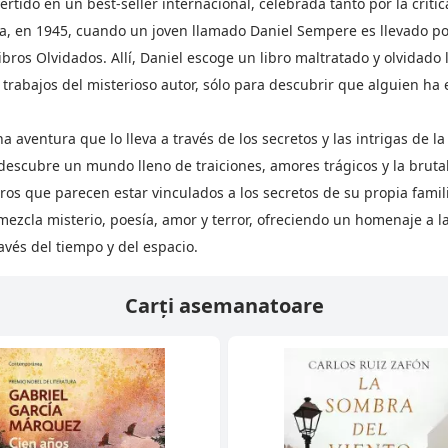
rtido en un best-seller internacional, celebrada tanto por la crític
a, en 1945, cuando un joven llamado Daniel Sempere es llevado por
ibros Olvidados. Allí, Daniel escoge un libro maltratado y olvidado
s trabajos del misterioso autor, sólo para descubrir que alguien 
 aventura que lo lleva a través de los secretos y las intrigas de l
 descubre un mundo lleno de traiciones, amores trágicos y la brut
os que parecen estar vinculados a los secretos de su propia famil
ezcla misterio, poesía, amor y terror, ofreciendo un homenaje a la 
avés del tiempo y del espacio.
Carți asemanatoare