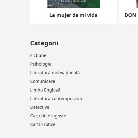
La mujer de mi vida
DON Q
Categorii
Ficțiune
Psihologie
Literatură motivațională
Comunicare
Limba Engleză
Literatura contemporană
Detective
Carti de dragoste
Carti Erotice