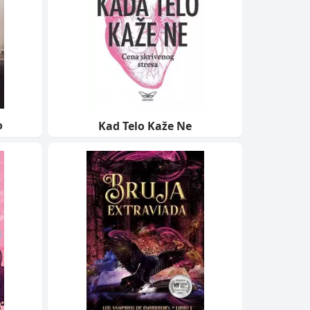
o
Kad Telo Kaže Ne