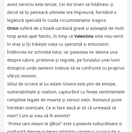
acest serviciu este lansat. Cei doi tineri se întâlnesc și
decid să își petreacă ultimele ore împreună, formând o
legătură specială în ciuda circumstanțelor tragice.
Orion
suferă de o boală cardiacă gravă și așteaptă de mult
timp acest apel fatidic, în timp ce
Valentino
este nou-venit
în oraș și își trăiește viața cu speranță și entuziasm.
Întâlnirea lor schimbă totul, iar povestea lor devine una
despre iubire, prietenie și regrete, pe fundalul unei lumi
distopice unde oamenii trebuie să se confrunte cu propriul
sfârșit iminent.
Stilul de scriere al lui Adam Silvera este plin de emoție,
vulnerabilitate și realism, capturând cu finețe sentimentele
complexe legate de moarte și sensul vieții. Romanul pune
întrebări esențiale: Ce ai face dacă ai ști că urmează să
mori? Cum ai vrea să fii amintit?
"Primul care moare la sfârșit"
este o poveste tulburătoare și
profundă despre puterea relațiilor umane și curajul de a