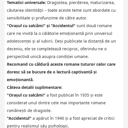
Tematici universale:
Dragostea, pierderea, maturizarea,
căutarea identității – toate aceste teme sunt abordate cu
sensibilitate și profunzime de către autor.
"Orașul cu salcâmi" și "Accidentul"
sunt două romane
care ne invită la o călătorie emoționantă prin universul
adolescenței și al iubirii. Deși publicate la distanță de un
deceniu, ele se completează reciproc, oferindu-ne o
perspectivă unică asupra condiției umane.
Recomand cu căldură aceste romane tuturor celor care
doresc să se bucure de o lectură captivantă și
emoționantă.
Câteva detalii suplimentare:
"Orașul cu salcâmi"
a fost publicat în 1935 și este
considerat unul dintre cele mai importante romane
românești de dragoste.
"Accidentul"
a apărut în 1940 și a fost apreciat de critici
pentru realismul său psihologic.