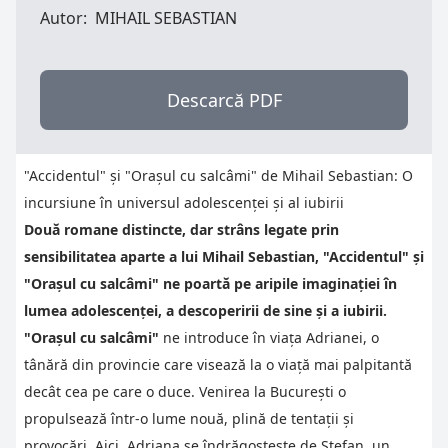
Autor:
MIHAIL SEBASTIAN
Descarcă PDF
"Accidentul" și "Orașul cu salcâmi" de Mihail Sebastian: O
incursiune în universul adolescenței și al iubirii
Două romane distincte, dar strâns legate prin
sensibilitatea aparte a lui Mihail Sebastian, "Accidentul" și
"Orașul cu salcâmi" ne poartă pe aripile imaginației în
lumea adolescenței, a descoperirii de sine și a iubirii.
"Orașul cu salcâmi"
ne introduce în viața Adrianei, o
tânără din provincie care visează la o viață mai palpitantă
decât cea pe care o duce. Venirea la București o
propulsează într-o lume nouă, plină de tentații și
provocări. Aici, Adriana se îndrăgostește de Ștefan, un