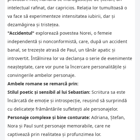
intelectual rafinat, dar capricios. Relația lor tumultoasă o
va face să experimenteze intensitatea iubirii, dar și
dezamăgirea și tristețea.
"Accidentul"
explorează povestea Norei, o femeie
independentă și nonconformistă, care, după un accident
banal, se trezește atrasă de Paul, un tânăr apatic și
introvertit. Întâlnirea lor va declanșa o serie de evenimente
neașteptate, care vor pune la încercare personalitățile și
convingerile ambelor personaje.
Ambele romane se remarcă prin:
Stilul poetic și sensibil al lui Sebastian:
Scriitura sa este
încărcată de emoție și introspecție, reușind să surprindă
cu delicatețe frământările sufletești ale personajelor.
Personaje complexe și bine conturate:
Adriana, Ștefan,
Nora și Paul sunt personaje memorabile, care ne
captivează prin realitatea și profunzimea lor.